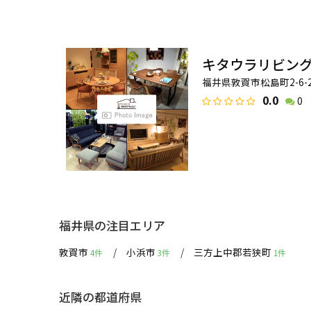
キタウラリビン
福井県敦賀市松島町2-6-
0.0
0
福井県の注目エリア
敦賀市
小浜市
三方上中郡若狭町
4件
3件
1件
近隣の都道府県