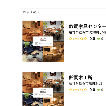
敦賀家具センタ
福井県敦賀市 結城町17
0.0
0
鈴間木工所
福井県敦賀市曙町3-12
0.0
0