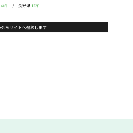
県
長野県
44件
122件
主）の外部サイトへ遷移します