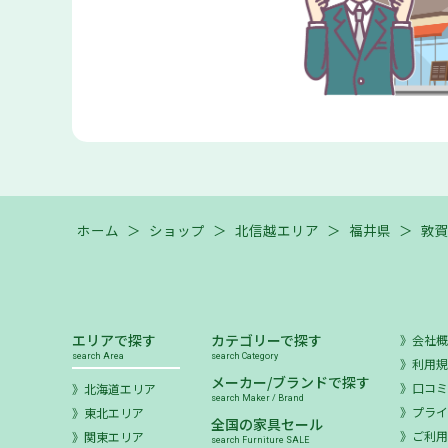
ホーム
＞
ショップ
＞
北信越エリア
＞
福井県
＞
敦
エリアで探す
カテゴリーで探す
会社
search Area
search Category
利用
メーカー/ブランドで探す
口コ
北海道エリア
search Maker / Brand
プラ
東北エリア
全国の家具セール
ご利
関東エリア
search Furniture SALE