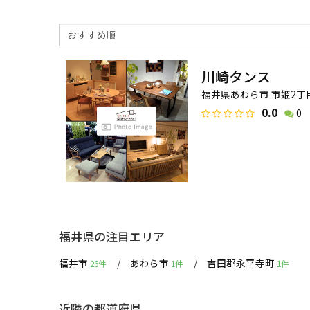
川崎タンス
福井県あわら市 市姫2丁
0.0
0
福井県の注目エリア
福井市
あわら市
吉田郡永平寺町
26件
1件
1件
近隣の都道府県