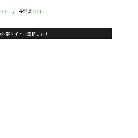
県
長野県
44件
122件
主）の外部サイトへ遷移します