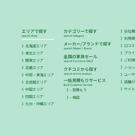
エリアで探す
カテゴリーで探す
会社
search Area
search Category
利用
メーカー/ブランドで探す
口コ
北海道エリア
search Maker / Brand
プラ
東北エリア
全国の家具セール
ご利
関東エリア
search Furniture SALE
ショ
近畿エリア
クチコミから探す
ユー
中部・東海エリア
search online reviews
一括見積もりサービス
店舗が
北信越エリア
Bulk Quotation Service
サイ
中国エリア
- 見積もり
四国エリア
- 相談
九州・沖縄エリア