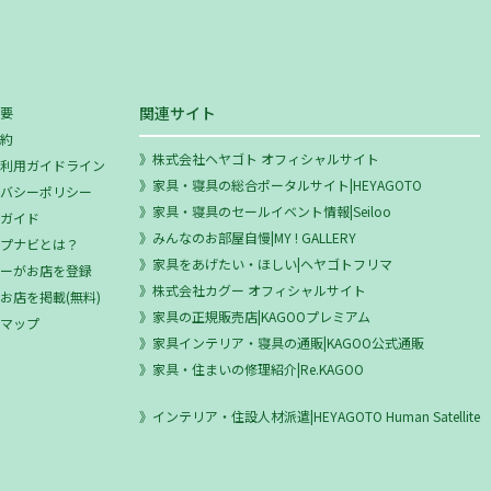
関連サイト
概要
規約
株式会社ヘヤゴト オフィシャルサイト
ミ利用ガイドライン
家具・寝具の総合ポータルサイト|HEYAGOTO
イバシーポリシー
家具・寝具のセールイベント情報|Seiloo
用ガイド
みんなのお部屋自慢|MY ! GALLERY
ップナビとは？
家具をあげたい・ほしい|ヘヤゴトフリマ
ザーがお店を登録
株式会社カグー オフィシャルサイト
お店を掲載(無料)
家具の正規販売店|KAGOOプレミアム
トマップ
家具インテリア・寝具の通販|KAGOO公式通販
家具・住まいの修理紹介|Re.KAGOO
インテリア・住設人材派遣|HEYAGOTO Human Satellite