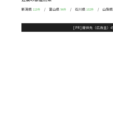
新潟県
富山県
石川県
山梨
113件
94件
102件
[ PR ] 提供先（広告