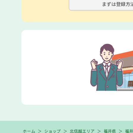
まずは登録方
ホーム
＞
ショップ
＞
北信越エリア
＞
福井県
＞
福