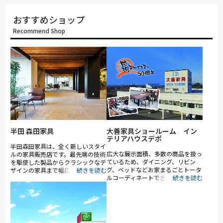
おすすめショップ
Recommend Shop
半田 森田家具
大善家具ショールーム イン
テリアハウスデポ
半田森田家具は、全く新しいスタイ
広大な展示面積、多数の商品を扱っ
ルの家具販売店です。最先端の技術
ているため、ダイニング、リビン
を駆使した製品からクラシックなデ
グ、ベッドなどお家まるごとトータ
ザインの家具まで幅広く取り揃えて
ルコーディネートできる点が強みで
います。BOOK&CAFEの空間でさま
す。
ざまな家具を体験していただけま
す。お気に入りの家具が見つかりま
したら、お近くのコンシェルジュへ
ご相談ください。お客様の嗜好やラ
イフスタイルに合わせたカラー・使