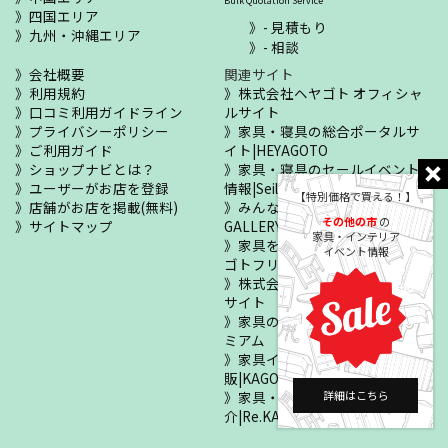
Bulk Quotation Service
四国エリア
- 見積もり
九州・沖縄エリア
- 相談
会社概要
関連サイト
利用規約
株式会社ヘヤゴト オフィシャ
口コミ利用ガイドライン
ルサイト
プライバシーポリシー
家具・寝具の総合ポータルサ
ご利用ガイド
イト|HEYAGOTO
ショップナビとは？
家具・寝具のセールイベント
ユーザーがお店を登録
情報|Seiloo
【特別価格で買える！】
店舗がお店を掲載(無料)
みんなのお部屋自慢|MY !
その他の市
の
サイトマップ
GALLERY
家具・インテリア
家具をあげたい・ほしい|ヘヤ
イベント情報
ゴトフリマ
株式会社カグー オフィシャル
サイト
家具の正規販売店|KAGOOプレ
ミアム
家具インテリア・寝具の通
販|KAGOO公式通販
家具・住まいの修理紹
詳細はこちら
介|Re.KAGOO