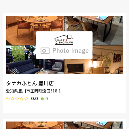
タナカふとん 豊川店
愛知県豊川市正岡町流田518-1
0.0
0