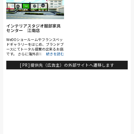
用感・デザインをご提案させていた
だきます。また家具はもちろん、
日々の生活を快適にしてくれるイン
テリアや本、雑貨なども販売してお
ります。
インテリアスタジオ服部家具
センター 江南店
WeDOショールームやフランスベッ
ドギャラリーをはじめ、ブランドブ
ースにてトータル提案の出来るお店
です。 さらに海外直輸入商品を含
むアウトレットコーナーにてお値打
ち品も揃えていますので、幅広い品
[ PR ] 提供先（広告主）の外部サイトへ遷移します
揃えが自慢です。 インテリアコー
ディネーターやスリープアドバイザ
ーも在籍しており、お客様に合った
ご提案をさせていただきます。 お
客様のインテリアライフを充実させ
るお手伝いをさせていただければと
思います。ぜひ一度、ご来店下さ
い。