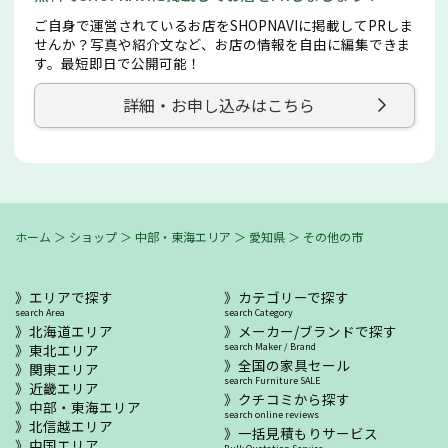
ご自身で運営されているお店をSHOPNAVIに掲載してPRしま
せんか？写真や紹介文など、お店の情報を自由に編集できま
す。最短即日で公開可能！
詳細・お申し込みはこちら
ホーム
＞
ショップ
＞
中部・東海エリア
＞
愛知県
＞
その他の市
エリアで探す
カテゴリーで探す
search Area
search Category
北海道エリア
メーカー/ブランドで探す
東北エリア
search Maker / Brand
全国の家具セール
関東エリア
search Furniture SALE
近畿エリア
クチコミから探す
中部・東海エリア
search online reviews
北信越エリア
一括見積もりサービス
中国エリア