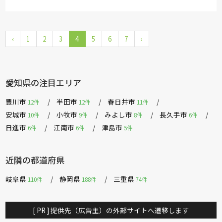
‹
1
2
3
4
5
6
7
›
愛知県の注目エリア
豊川市
半田市
春日井市
12件
12件
11件
安城市
小牧市
みよし市
長久手市
10件
9件
8件
6件
日進市
江南市
津島市
6件
6件
5件
近隣の都道府県
岐阜県
静岡県
三重県
110件
188件
74件
[ PR ] 提供先（広告主）の外部サイトへ遷移します