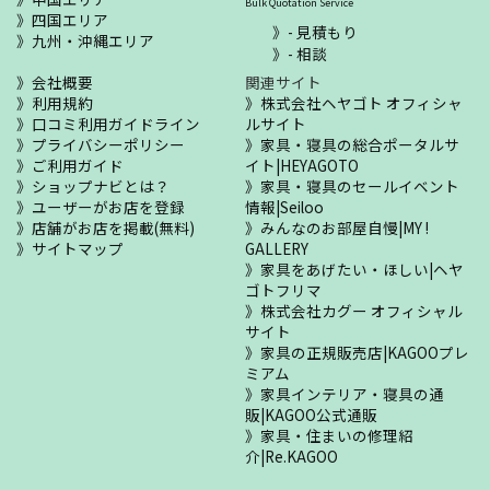
Bulk Quotation Service
四国エリア
- 見積もり
九州・沖縄エリア
- 相談
会社概要
関連サイト
利用規約
株式会社ヘヤゴト オフィシャ
口コミ利用ガイドライン
ルサイト
プライバシーポリシー
家具・寝具の総合ポータルサ
ご利用ガイド
イト|HEYAGOTO
ショップナビとは？
家具・寝具のセールイベント
ユーザーがお店を登録
情報|Seiloo
店舗がお店を掲載(無料)
みんなのお部屋自慢|MY !
サイトマップ
GALLERY
家具をあげたい・ほしい|ヘヤ
ゴトフリマ
株式会社カグー オフィシャル
サイト
家具の正規販売店|KAGOOプレ
ミアム
家具インテリア・寝具の通
販|KAGOO公式通販
家具・住まいの修理紹
介|Re.KAGOO