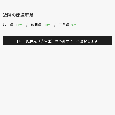
近隣の都道府県
岐阜県
静岡県
三重県
110件
188件
74件
[ PR ] 提供先（広告主）の外部サイトへ遷移します