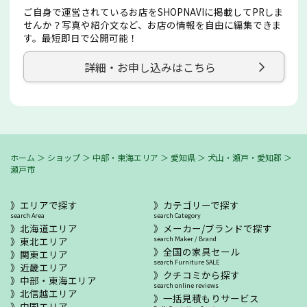
ご自身で運営されているお店をSHOPNAVIに掲載してPRしま
せんか？写真や紹介文など、お店の情報を自由に編集できま
す。最短即日で公開可能！
詳細・お申し込みはこちら
ホーム
＞
ショップ
＞
中部・東海エリア
＞
愛知県
＞
犬山・瀬戸・愛知郡
＞
瀬戸市
エリアで探す
カテゴリーで探す
search Area
search Category
北海道エリア
メーカー/ブランドで探す
東北エリア
search Maker / Brand
全国の家具セール
関東エリア
search Furniture SALE
近畿エリア
クチコミから探す
中部・東海エリア
search online reviews
北信越エリア
一括見積もりサービス
中国エリア