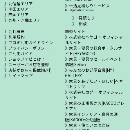
search online reviews
北信越エリア
一括見積もりサービス
中国エリア
Bulk Quotation Service
四国エリア
- 見積もり
九州・沖縄エリア
- 相談
会社概要
関連サイト
利用規約
株式会社ヘヤゴト オフィシャ
口コミ利用ガイドライン
ルサイト
プライバシーポリシー
家具・寝具の総合ポータルサ
ご利用ガイド
イト|HEYAGOTO
ショップナビとは？
家具・寝具のセールイベント
ユーザーがお店を登録
情報|Seiloo
店舗がお店を掲載(無料)
みんなのお部屋自慢|MY !
サイトマップ
GALLERY
家具をあげたい・ほしい|ヘヤ
ゴトフリマ
株式会社カグー オフィシャル
サイト
家具の正規販売店|KAGOOプレ
ミアム
家具インテリア・寝具の通
販|KAGOO公式通販
家具・住まいの修理紹