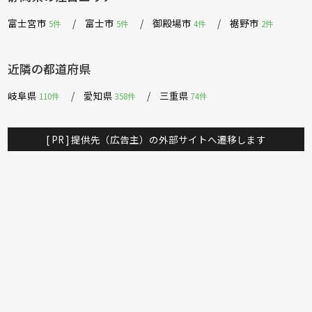
富士宮市
富士市
御殿場市
裾野市
5件
5件
4件
2件
近隣の都道府県
岐阜県
愛知県
三重県
110件
358件
74件
[ PR ] 提供先（広告主）の外部サイトへ遷移します