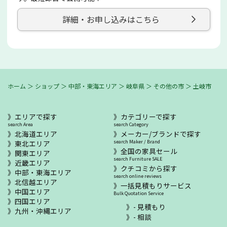
詳細・お申し込みはこちら
ホーム
＞
ショップ
＞
中部・東海エリア
＞
岐阜県
＞
その他の市
＞
土岐市
エリアで探す
カテゴリーで探す
search Area
search Category
北海道エリア
メーカー/ブランドで探す
東北エリア
search Maker / Brand
全国の家具セール
関東エリア
search Furniture SALE
近畿エリア
クチコミから探す
中部・東海エリア
search online reviews
北信越エリア
一括見積もりサービス
中国エリア
Bulk Quotation Service
四国エリア
- 見積もり
九州・沖縄エリア
- 相談