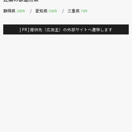
静岡県
愛知県
三重県
188件
358件
74件
[ PR ] 提供先（広告主）の外部サイトへ遷移します