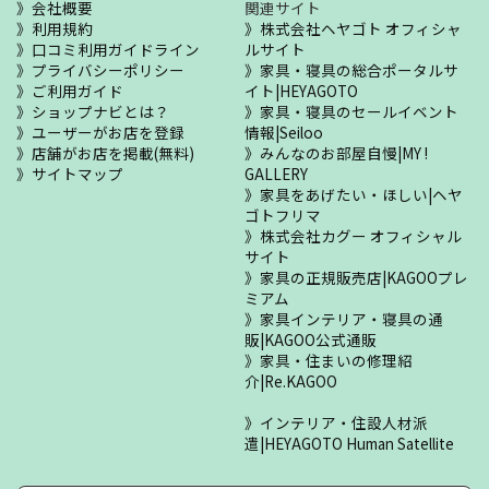
会社概要
関連サイト
利用規約
株式会社ヘヤゴト オフィシャ
口コミ利用ガイドライン
ルサイト
プライバシーポリシー
家具・寝具の総合ポータルサ
ご利用ガイド
イト|HEYAGOTO
ショップナビとは？
家具・寝具のセールイベント
ユーザーがお店を登録
情報|Seiloo
店舗がお店を掲載(無料)
みんなのお部屋自慢|MY !
サイトマップ
GALLERY
家具をあげたい・ほしい|ヘヤ
ゴトフリマ
株式会社カグー オフィシャル
サイト
家具の正規販売店|KAGOOプレ
ミアム
家具インテリア・寝具の通
販|KAGOO公式通販
家具・住まいの修理紹
介|Re.KAGOO
インテリア・住設人材派
遣|HEYAGOTO Human Satellite