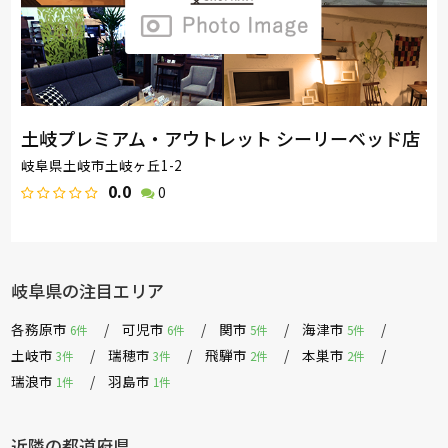
土岐プレミアム・アウトレット シーリーベッド店
岐阜県土岐市土岐ヶ丘1-2
0.0
0
岐阜県の注目エリア
各務原市
可児市
関市
海津市
6件
6件
5件
5件
土岐市
瑞穂市
飛騨市
本巣市
3件
3件
2件
2件
瑞浪市
羽島市
1件
1件
近隣の都道府県