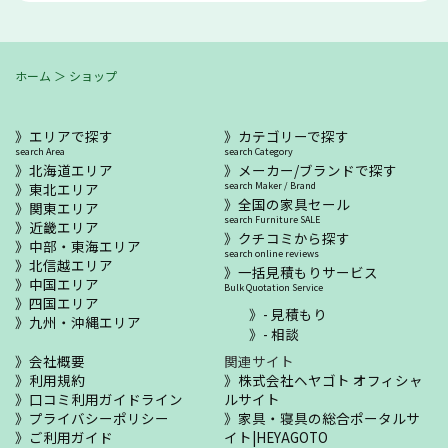
ホーム
＞
ショップ
エリアで探す
カテゴリーで探す
search Area
search Category
北海道エリア
メーカー/ブランドで探す
東北エリア
search Maker / Brand
全国の家具セール
関東エリア
search Furniture SALE
近畿エリア
クチコミから探す
中部・東海エリア
search online reviews
北信越エリア
一括見積もりサービス
中国エリア
Bulk Quotation Service
四国エリア
- 見積もり
九州・沖縄エリア
- 相談
会社概要
関連サイト
利用規約
株式会社ヘヤゴト オフィシャ
口コミ利用ガイドライン
ルサイト
プライバシーポリシー
家具・寝具の総合ポータルサ
ご利用ガイド
イト|HEYAGOTO