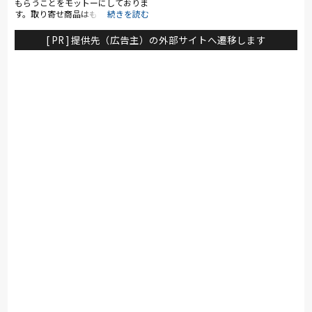
もらうことをモットーにしておりま
す。取り寄せ商品はもちろん、アウ
トレット商品も多数展示しておりま
すので、掘り出し物を探すワクワク
[ PR ] 提供先（広告主）の外部サイトへ遷移します
感も感じていただけるかと思いま
す。建物は古いので、少々入りづら
いかもしれませんが、お越しいただ
いたお客様からは「なんでこんなに
安いんですか？」と言っていただけ
ることも多いので、ご来店いただい
た際にはきっとご満足いただけるか
と思います！