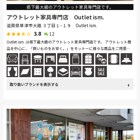
県下最大級のアウトレット家具専門店です。
アウトレット家具専門店 Outlet ism.
滋賀県草津市大路 ３丁目１−１９ Outlet ism.
3.8
12
Outlet ism. は県下最大級のアウトレット家具専門店です。 アウトレット商
品を中心に、「良いものをお安く。」をモットーに様々な商品をご用意し
ております。 アウトレットとは、数量限定で大量入荷した為お安くで...続
きを読む
取り扱い
France Bed
関家具
飛騨の家具
Sealy
SIMMONS
ブランド
東京ベッド
冨士ファニチア
ナガノインテリア
綾野製作所
ドリームベッド
Serta
Pamouna
PARAMOUNT BED
高野木工
シラカワ