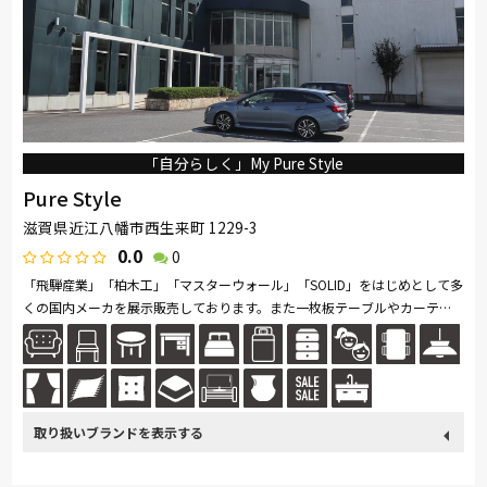
「自分らしく」My Pure Style
Pure Style
滋賀県近江八幡市西生来町 1229-3
0.0
0
「飛騨産業」「柏木工」「マスターウォール」「SOLID」をはじめとして多
くの国内メーカを展示販売しております。また一枚板テーブルやカーテ
ン、アートギャッベも取り扱っており、トータルでのコーディネートをラ
イ...続きを読む
取り扱い
France Bed
関家具
飛騨の家具
Sealy
SIMMONS
ブランド