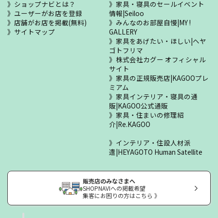
ショップナビとは？
家具・寝具のセールイベント
ユーザーがお店を登録
情報|Seiloo
店舗がお店を掲載(無料)
みんなのお部屋自慢|MY !
サイトマップ
GALLERY
家具をあげたい・ほしい|ヘヤ
ゴトフリマ
株式会社カグー オフィシャル
サイト
家具の正規販売店|KAGOOプレ
ミアム
家具インテリア・寝具の通
販|KAGOO公式通販
家具・住まいの修理紹
介|Re.KAGOO
インテリア・住設人材派
遣|HEYAGOTO Human Satellite
販売店のみなさまへ
SHOPNAVIへの掲載希望
集客にお困りの方はこちら 》