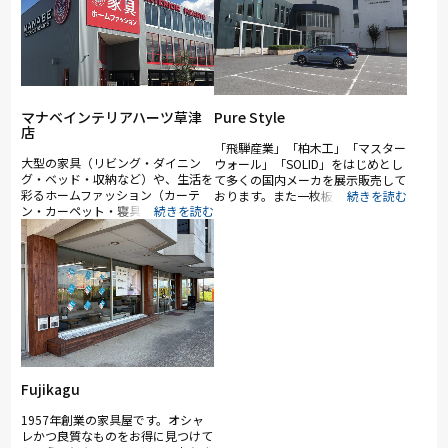
マナベインテリアハーツ草津
Pure Style
店
「飛騨産業」「柏木工」「マスター
大型の家具（リビング・ダイニン
ウォール」「SOLID」をはじめとし
グ・ベッド・収納など）や、生活を
て多くの国内メーカを展示販売して
彩るホームファッション（カーテ
おります。また一枚板テーブルやカ
ン・カーペット・寝具・キッチン雑
ーテン、アートギャッベも取り扱っ
貨など）を数多く取り揃えていま
ており、トータルでのコーディネー
す。
トをライフスタイルに合わせた心地
良い豊かな住空間をご提案いたしま
す。配送は基本を自社便で行ってお
り、現地での詳しい説明やインテリ
アのアドバイスなども可能です。
Fujikagu
1957年創業の家具屋です。オシャ
レかつ良質なものをお得に見つけて