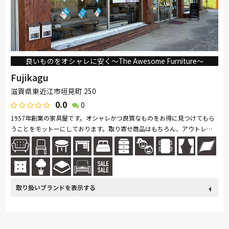
良いものをオシャレに安く〜The Awesome Furniture〜
Fujikagu
滋賀県東近江市垣見町 250
0.0
0
1957年創業の家具屋です。オシャレかつ良質なものをお得に見つけてもら
うことをモットーにしております。取り寄せ商品はもちろん、アウトレッ
ト商品も多数展示しておりますので、掘り出し物を探すワクワク感も感じ
て...続きを読む
取り扱い
カリモク家具
France Bed
関家具
Sealy
綾野製作所
ブランド
HTLワタリジャパン
サンゲツ
コイズミ
MARUICHI