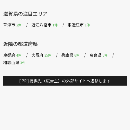
浜本工芸
冨士ファニチア
ナガノインテリア
綾野製作所
滋賀県の注目エリア
ドリームベッド
Serta
Stressless
サンゲツ
草津市
近江八幡市
東近江市
2件
1件
1件
MASTERWAL
コイズミ
PARAMOUNT BED
イバタインテリア
高野木工
シラカワ
杉工場
飛騨産業
近隣の都道府県
FLANNELSOFA
京都府
大阪府
兵庫県
奈良県
4件
25件
6件
5件
和歌山県
3件
[ PR ] 提供先（広告主）の外部サイトへ遷移します