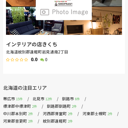
インテリアの店きくち
北海道紋別郡遠軽町岩見通南2丁目
0.0
0
北海道の注目エリア
帯広市
北見市
釧路市
15件
12件
6件
標津郡中標津町
釧路郡釧路町
2件
2件
中川郡本別町
河西郡芽室町
河東郡士幌町
2件
2件
2件
河東郡音更町
紋別郡遠軽町
2件
2件