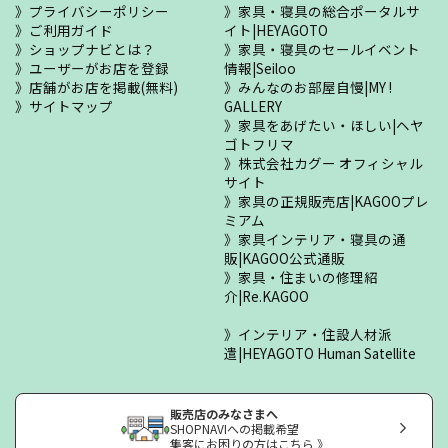
プライバシーポリシー
家具・寝具の総合ポータルサ
ご利用ガイド
イト|HEYAGOTO
ショップナビとは？
家具・寝具のセールイベント
ユーザーがお店を登録
情報|Seiloo
店舗がお店を掲載(無料)
みんなのお部屋自慢|MY !
サイトマップ
GALLERY
家具をあげたい・ほしい|ヘヤ
ゴトフリマ
株式会社カグー オフィシャル
サイト
家具の正規販売店|KAGOOプレ
ミアム
家具インテリア・寝具の通
販|KAGOO公式通販
家具・住まいの修理紹
介|Re.KAGOO
インテリア・住設人材派
遣|HEYAGOTO Human Satellite
販売店のみなさまへ
SHOPNAVIへの掲載希望
集客にお困りの方はこちら 》