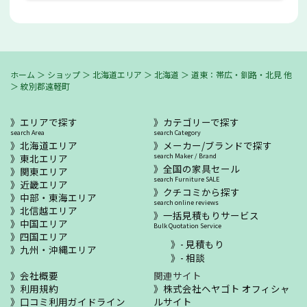
ホーム
＞
ショップ
＞
北海道エリア
＞
北海道
＞
道東：帯広・釧路・北見 他
＞
紋別郡遠軽町
エリアで探す
カテゴリーで探す
search Area
search Category
北海道エリア
メーカー/ブランドで探す
東北エリア
search Maker / Brand
全国の家具セール
関東エリア
search Furniture SALE
近畿エリア
クチコミから探す
中部・東海エリア
search online reviews
北信越エリア
一括見積もりサービス
中国エリア
Bulk Quotation Service
四国エリア
- 見積もり
九州・沖縄エリア
- 相談
会社概要
関連サイト
利用規約
株式会社ヘヤゴト オフィシャ
口コミ利用ガイドライン
ルサイト