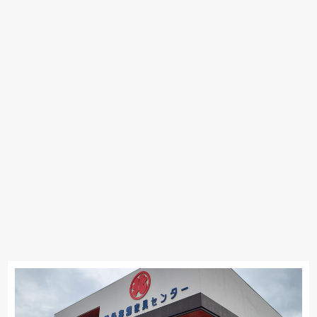
Stressless
HTLワタリジャパン
サンゲツ
マルニ木工
PARAMOUNT BED
イバタインテリア
高野木工
大雪木工
旭川の家具
シラカワ
MARUICHI