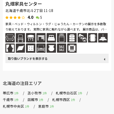
丸畑家具センター
北海道千歳市北斗2丁目 11-18
4.0
5
家具・ベッド・ウィルトン・ラグ・じゅうたん・カーテンの展示を多数取
り揃えております。 実際に家具に触れながら選べます。 展示商品は、バイ
ヤーが厳選した商品を取り揃えお客様に満足して頂ける家具選びのサポ...続
きを読む
取り扱い
カリモク家具
France Bed
関家具
飛騨の家具
Sealy
ブランド
SIMMONS
浜本工芸
日本ベッド
冨士ファニチア
北海道の注目エリア
ナガノインテリア
綾野製作所
ドリームベッド
Serta
帯広市
苫小牧市
札幌市白石区
1件
1件
1件
TEMPUR
Stressless
HTLワタリジャパン
サンゲツ
千歳市
函館市
札幌市西区
1件
1件
1件
札幌市中央区
恵庭市
1件
1件
MASTERWAL
コイズミ
マルニ木工
ligne-roset
arflex