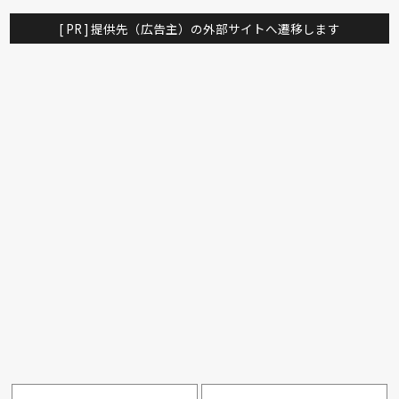
PARAMOUNT BED
イバタインテリア
高野木工
大雪木工
[ PR ] 提供先（広告主）の外部サイトへ遷移します
旭川の家具
シラカワ
MARUICHI
NeoDesign
NICOLETTI HOME
Ozzio