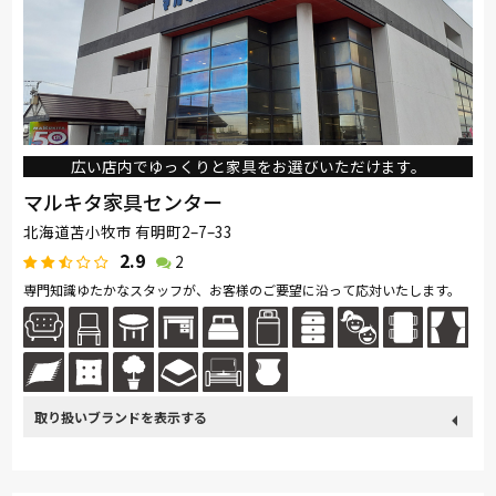
広い店内でゆっくりと家具をお選びいただけます。
マルキタ家具センター
北海道苫小牧市 有明町2–7–33
2.9
2
専門知識ゆたかなスタッフが、お客様のご要望に沿って応対いたします。
取り扱い
カリモク家具
France Bed
関家具
飛騨の家具
ブランド