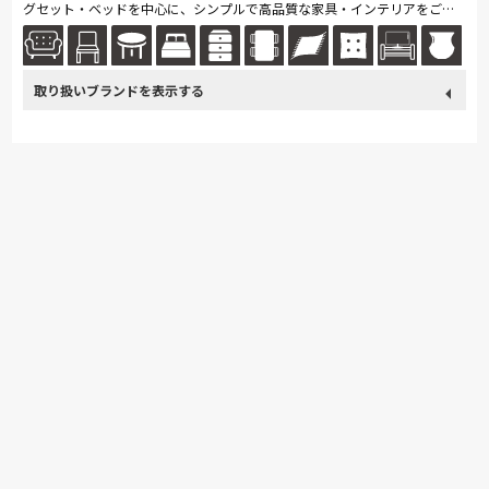
グセット・ベッドを中心に、シンプルで高品質な家具・インテリアをご提
案いたしております。
取り扱い
飛騨の家具
SIMMONS
浜本工芸
日本ベッド
ブランド
ナガノインテリア
Pamouna
MARUICHI
飛騨産業