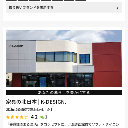
取り扱い
カリモク家具
France Bed
nishikawa(西川)
Sealy
ブランド
SIMMONS
浜本工芸
ナガノインテリア
小島工芸
綾野製作所
ドリームベッド
Serta
HTLワタリジャパン
コイズミ
Pamouna
Calligaris
PARAMOUNT BED
イバタインテリア
飛騨産業
あなたの暮らしを豊かにする
家具の北日本 | K-DESIGN.
北海道函館市亀田港町 3-1
4.2
3
『美意識のある生活』をコンセプトに、北海道函館市でソファ・ダイニン