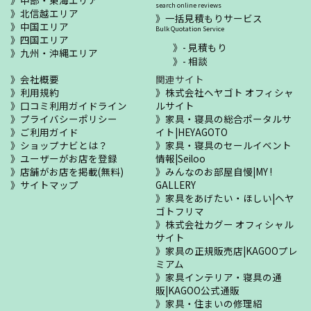
search online reviews
北信越エリア
一括見積もりサービス
中国エリア
Bulk Quotation Service
四国エリア
- 見積もり
九州・沖縄エリア
- 相談
会社概要
関連サイト
利用規約
株式会社ヘヤゴト オフィシャ
口コミ利用ガイドライン
ルサイト
プライバシーポリシー
家具・寝具の総合ポータルサ
ご利用ガイド
イト|HEYAGOTO
ショップナビとは？
家具・寝具のセールイベント
ユーザーがお店を登録
情報|Seiloo
店舗がお店を掲載(無料)
みんなのお部屋自慢|MY !
サイトマップ
GALLERY
家具をあげたい・ほしい|ヘヤ
ゴトフリマ
株式会社カグー オフィシャル
サイト
家具の正規販売店|KAGOOプレ
ミアム
家具インテリア・寝具の通
販|KAGOO公式通販
家具・住まいの修理紹