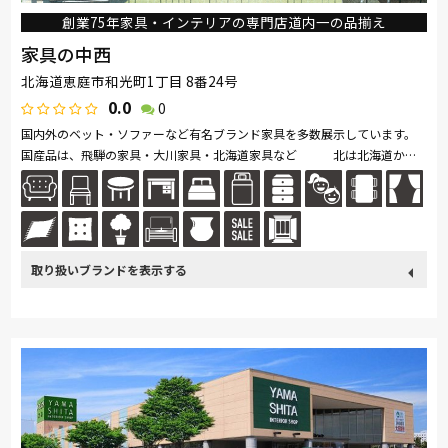
創業75年家具・インテリアの専門店道内一の品揃え
家具の中西
北海道恵庭市和光町1丁目 8番24号
0.0
0
国内外のベット・ソファーなど有名ブランド家具を多数展示しています。
国産品は、飛騨の家具・大川家具・北海道家具など 北は北海道か
ら、南は九州まで、今のトレンドと匠の技術の融合の家具をご推奨致しま
す。...続きを読む
取り扱い
France Bed
関家具
nishikawa(西川)
飛騨の家具
ブランド
Sealy
SIMMONS
浜本工芸
日本ベッド
冨士ファニチア
ナガノインテリア
綾野製作所
ドリームベッド
Serta
TEMPUR
Stressless
HTLワタリジャパン
サンゲツ