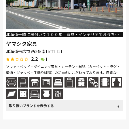
マルニ木工
Pamouna
PARAMOUNT BED
イバタインテリア
高野木工
シラカワ
DESIGNERS GUILD
MARUICHI
Ozzio
杉工場
飛騨産業
日進木工
北海道十勝に根付いて１００年 家具・インテリアでおうち時間を応援します！
ヤマシタ家具
北海道帯広市 西2条南15丁目11
2.2
1
ソファ・ベッド・ダイニング家具・カーテン・絨毯（カーペット・ラグ・
緞通・ギャッベ・手織り絨毯）の品揃えにこだわっております。良質な家
具をお手頃価格でご提供できるよう又お客様に喜んで頂けるように心掛け
て...続きを読む
取り扱い
カリモク家具
France Bed
関家具
飛騨の家具
ブランド
SIMMONS
浜本工芸
ナガノインテリア
TEMPUR