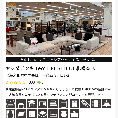
SIMMONS
浜本工芸
日本ベッド
冨士ファニチア
ナガノインテリア
ドリームベッド
TEMPUR
Stressless
サンゲツ
マルニ木工
PARAMOUNT BED
イバタインテリア
たのしい。くらしをシアワセにする、ぜんぶ。
ヤマダデンキ Tecc LIFE SELECT 札幌本店
北海道札幌市中央区北一条西 8丁目1-2
0.0
0
家電量販店No1のヤマダデンキがくらしまるごと提案！3000坪の店舗の中
に大塚家具とコラボした家具インテリアの大型コーナーを展開。ソファ・
ベッド・ダイニングなど地域最大級の品揃え。リーズナブルなお手頃価格
の...続きを読む