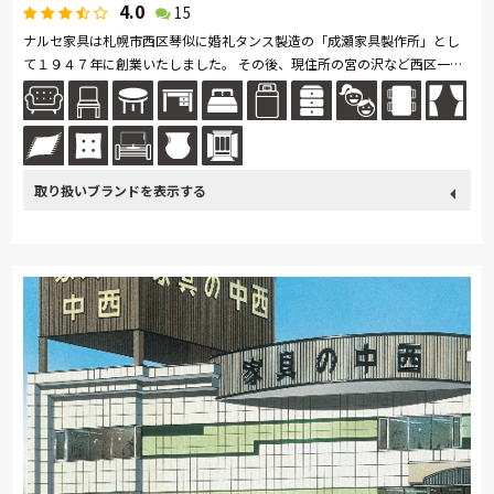
4.0
15
ナルセ家具は札幌市西区琴似に婚礼タンス製造の「成瀬家具製作所」とし
て１９４７年に創業いたしました。 その後、現住所の宮の沢など西区一筋
に家具の製造・販売を営んで参りました。 その経験と実績を活かし「...続
きを読む
取り扱い
France Bed
飛騨の家具
Sealy
SIMMONS
浜本工芸
ブランド
日本ベッド
冨士ファニチア
ナガノインテリア
ドリームベッド
Serta
TEMPUR
Stressless
PARAMOUNT BED
EARLY-TIMES/アーリー・タイムス アルファ
大雪木工
旭川の家具
シラカワ