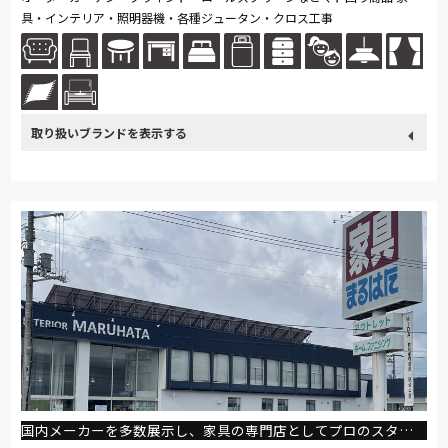
具・インテリア・照明器機・各種ジュータン・クロス工事
取り扱い
カリモク家具
France Bed
飛騨の家具
SIMMONS
ブランド
浜本工芸
日本ベッド
冨士ファニチア
ナガノインテリア
ドリームベッド
Serta
Stressless
サンゲツ
マルニ木工
国内メーカーを多数展示し、家具の専門店としてプロのスタッフが親身になってお手伝いさせて頂きます。