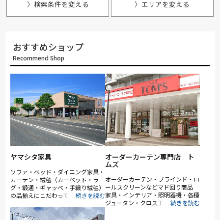
〉検索条件を変える
〉エリアを変える
おすすめショップ
Recommend Shop
ヤマシタ家具
オーダーカーテン専門店 ト
ムズ
ソファ・ベッド・ダイニング家具・
オーダーカーテン・ブラインド・ロ
カーテン・絨毯（カーペット・ラ
ールスクリーンなどマド回り商品
グ・緞通・ギャッベ・手織り絨毯）
家具・インテリア・照明器機・各種
の品揃えにこだわっております。良
ジュータン・クロス工事
質な家具をお手頃価格でご提供でき
るよう又お客様に喜んで頂けるよう
に心掛けております。