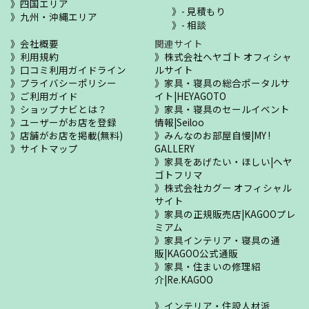
四国エリア
- 見積もり
九州・沖縄エリア
- 相談
会社概要
関連サイト
利用規約
株式会社ヘヤゴト オフィシャ
口コミ利用ガイドライン
ルサイト
プライバシーポリシー
家具・寝具の総合ポータルサ
ご利用ガイド
イト|HEYAGOTO
ショップナビとは？
家具・寝具のセールイベント
ユーザーがお店を登録
情報|Seiloo
店舗がお店を掲載(無料)
みんなのお部屋自慢|MY !
サイトマップ
GALLERY
家具をあげたい・ほしい|ヘヤ
ゴトフリマ
株式会社カグー オフィシャル
サイト
家具の正規販売店|KAGOOプレ
ミアム
家具インテリア・寝具の通
販|KAGOO公式通販
家具・住まいの修理紹
介|Re.KAGOO
インテリア・住設人材派