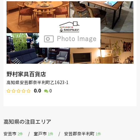
野村家具百貨店
高知県安芸郡奈半利町乙1623-1
0.0
0
高知県の注目エリア
安芸市
室戸市
安芸郡奈半利町
2件
1件
1件