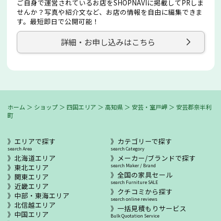
ご自身で運営されているお店をSHOPNAVIに掲載してPRしま
せんか？写真や紹介文など、お店の情報を自由に編集できま
す。最短即日で公開可能！
詳細・お申し込みはこちら
ホーム
＞
ショップ
＞
四国エリア
＞
高知県
＞
安芸・室戸岬
＞
安芸郡奈半利
町
エリアで探す
カテゴリーで探す
search Area
search Category
北海道エリア
メーカー/ブランドで探す
東北エリア
search Maker / Brand
全国の家具セール
関東エリア
search Furniture SALE
近畿エリア
クチコミから探す
中部・東海エリア
search online reviews
北信越エリア
一括見積もりサービス
中国エリア
Bulk Quotation Service