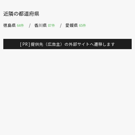
近隣の都道府県
徳島県
香川県
愛媛県
64件
87件
65件
[ PR ] 提供先（広告主）の外部サイトへ遷移します