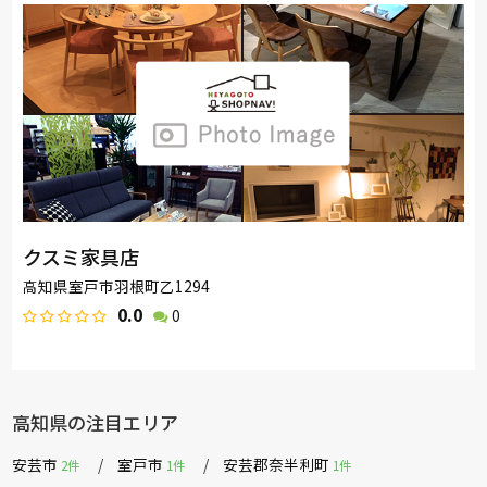
クスミ家具店
高知県室戸市羽根町乙1294
0.0
0
高知県の注目エリア
安芸市
室戸市
安芸郡奈半利町
2件
1件
1件