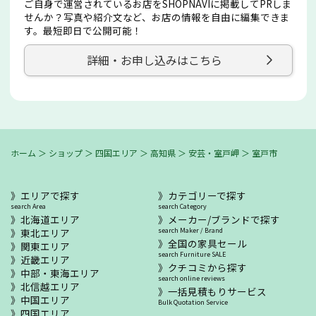
ご自身で運営されているお店をSHOPNAVIに掲載してPRしま
せんか？写真や紹介文など、お店の情報を自由に編集できま
す。最短即日で公開可能！
詳細・お申し込みはこちら
ホーム
＞
ショップ
＞
四国エリア
＞
高知県
＞
安芸・室戸岬
＞
室戸市
エリアで探す
カテゴリーで探す
search Area
search Category
北海道エリア
メーカー/ブランドで探す
東北エリア
search Maker / Brand
全国の家具セール
関東エリア
search Furniture SALE
近畿エリア
クチコミから探す
中部・東海エリア
search online reviews
北信越エリア
一括見積もりサービス
中国エリア
Bulk Quotation Service
四国エリア