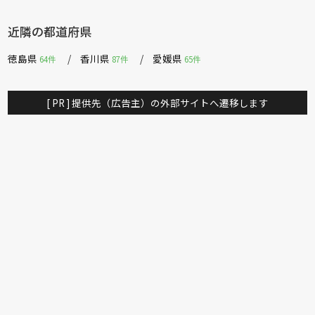
近隣の都道府県
徳島県
香川県
愛媛県
64件
87件
65件
[ PR ] 提供先（広告主）の外部サイトへ遷移します