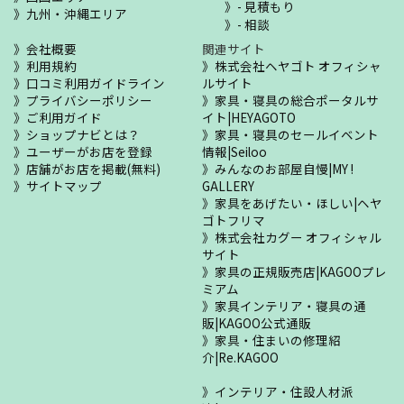
- 見積もり
九州・沖縄エリア
- 相談
会社概要
関連サイト
利用規約
株式会社ヘヤゴト オフィシャ
口コミ利用ガイドライン
ルサイト
プライバシーポリシー
家具・寝具の総合ポータルサ
ご利用ガイド
イト|HEYAGOTO
ショップナビとは？
家具・寝具のセールイベント
ユーザーがお店を登録
情報|Seiloo
店舗がお店を掲載(無料)
みんなのお部屋自慢|MY !
サイトマップ
GALLERY
家具をあげたい・ほしい|ヘヤ
ゴトフリマ
株式会社カグー オフィシャル
サイト
家具の正規販売店|KAGOOプレ
ミアム
家具インテリア・寝具の通
販|KAGOO公式通販
家具・住まいの修理紹
介|Re.KAGOO
インテリア・住設人材派