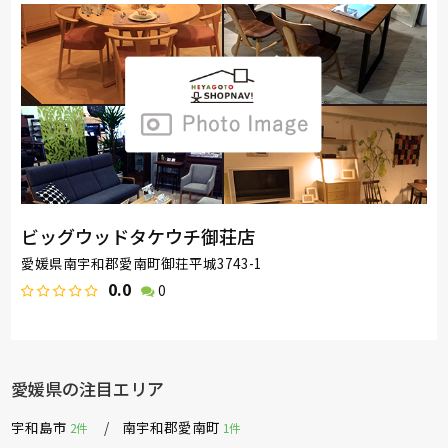
ビッグウッドタケウチ御荘店
愛媛県南宇和郡愛南町御荘平城3743-1
0.0
0
愛媛県の注目エリア
宇和島市
南宇和郡愛南町
2件
1件