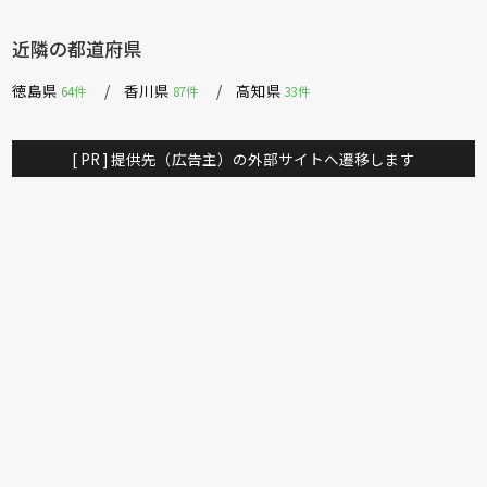
近隣の都道府県
徳島県
香川県
高知県
64件
87件
33件
[ PR ] 提供先（広告主）の外部サイトへ遷移します