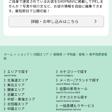
ご自身で運営されているお店をSHOPNAVIに掲載してPRしま
せんか？写真や紹介文など、お店の情報を自由に編集できま
す。最短即日で公開可能！
詳細・お申し込みはこちら
ホーム
＞
ショップ
＞
四国エリア
＞
愛媛県
＞
宇和島・愛南
＞
南宇和郡愛南
町
エリアで探す
カテゴリーで探す
search Area
search Category
北海道エリア
メーカー/ブランドで探す
東北エリア
search Maker / Brand
全国の家具セール
関東エリア
search Furniture SALE
近畿エリア
クチコミから探す
中部・東海エリア
search online reviews
北信越エリア
一括見積もりサービス
中国エリア
Bulk Quotation Service