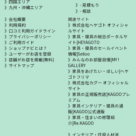
四国エリア
- 見積もり
九州・沖縄エリア
- 相談
会社概要
関連サイト
利用規約
株式会社ヘヤゴト オフィシャ
口コミ利用ガイドライン
ルサイト
プライバシーポリシー
家具・寝具の総合ポータルサ
ご利用ガイド
イト|HEYAGOTO
ショップナビとは？
家具・寝具のセールイベント
ユーザーがお店を登録
情報|Seiloo
店舗がお店を掲載(無料)
みんなのお部屋自慢|MY !
サイトマップ
GALLERY
家具をあげたい・ほしい|ヘヤ
ゴトフリマ
株式会社カグー オフィシャル
サイト
家具の正規販売店|KAGOOプレ
ミアム
家具インテリア・寝具の通
販|KAGOO公式通販
家具・住まいの修理紹
介|Re.KAGOO
インテリア・住設人材派