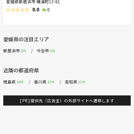
愛媛県新居浜市 磯浦町13-61
0.0
0
愛媛県の注目エリア
新居浜市
今治市
8件
6件
近隣の都道府県
徳島県
香川県
高知県
64件
87件
33件
[ PR ] 提供先（広告主）の外部サイトへ遷移します