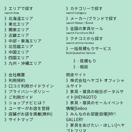
エリアで探す
カテゴリーで探す
search Area
search Category
北海道エリア
メーカー/ブランドで探す
東北エリア
search Maker / Brand
全国の家具セール
関東エリア
search Furniture SALE
近畿エリア
クチコミから探す
中部・東海エリア
search online reviews
北信越エリア
一括見積もりサービス
中国エリア
Bulk Quotation Service
四国エリア
- 見積もり
九州・沖縄エリア
- 相談
会社概要
関連サイト
利用規約
株式会社ヘヤゴト オフィシャ
口コミ利用ガイドライン
ルサイト
プライバシーポリシー
家具・寝具の総合ポータルサ
ご利用ガイド
イト|HEYAGOTO
ショップナビとは？
家具・寝具のセールイベント
ユーザーがお店を登録
情報|Seiloo
店舗がお店を掲載(無料)
みんなのお部屋自慢|MY !
サイトマップ
GALLERY
家具をあげたい・ほしい|ヘヤ
ゴトフリマ