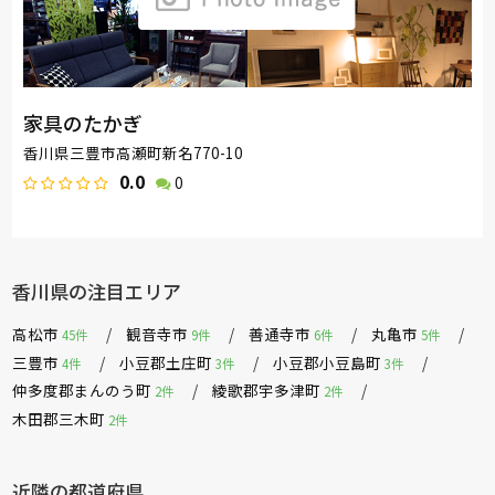
家具のたかぎ
香川県三豊市高瀬町新名770-10
0.0
0
香川県の注目エリア
高松市
観音寺市
善通寺市
丸亀市
45件
9件
6件
5件
三豊市
小豆郡土庄町
小豆郡小豆島町
4件
3件
3件
仲多度郡まんのう町
綾歌郡宇多津町
2件
2件
木田郡三木町
2件
近隣の都道府県