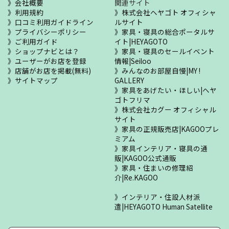
会社概要
関連サイト
利用規約
株式会社ヘヤゴト オフィシャ
口コミ利用ガイドライン
ルサイト
プライバシーポリシー
家具・寝具の総合ポータルサ
ご利用ガイド
イト|HEYAGOTO
ショップナビとは？
家具・寝具のセールイベント
ユーザーがお店を登録
情報|Seiloo
店舗がお店を掲載(無料)
みんなのお部屋自慢|MY !
サイトマップ
GALLERY
家具をあげたい・ほしい|ヘヤ
ゴトフリマ
株式会社カグー オフィシャル
サイト
家具の正規販売店|KAGOOプレ
ミアム
家具インテリア・寝具の通
販|KAGOO公式通販
家具・住まいの修理紹
介|Re.KAGOO
インテリア・住設人材派
遣|HEYAGOTO Human Satellite