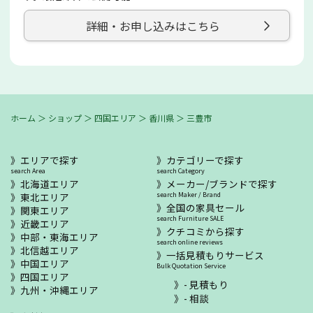
詳細・お申し込みはこちら
ホーム
＞
ショップ
＞
四国エリア
＞
香川県
＞
三豊市
エリアで探す
カテゴリーで探す
search Area
search Category
北海道エリア
メーカー/ブランドで探す
東北エリア
search Maker / Brand
全国の家具セール
関東エリア
search Furniture SALE
近畿エリア
クチコミから探す
中部・東海エリア
search online reviews
北信越エリア
一括見積もりサービス
中国エリア
Bulk Quotation Service
四国エリア
- 見積もり
九州・沖縄エリア
- 相談