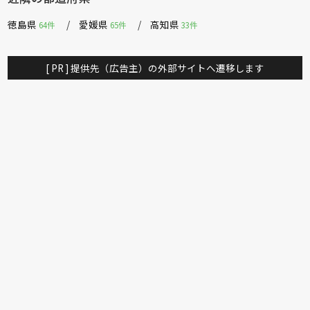
徳島県
愛媛県
高知県
64件
65件
33件
[ PR ] 提供先（広告主）の外部サイトへ遷移します