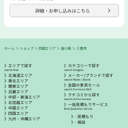
詳細・お申し込みはこちら
ホーム
＞
ショップ
＞
四国エリア
＞
香川県
＞
三豊市
エリアで探す
カテゴリーで探す
search Area
search Category
北海道エリア
メーカー/ブランドで探す
東北エリア
search Maker / Brand
全国の家具セール
関東エリア
search Furniture SALE
近畿エリア
クチコミから探す
中部・東海エリア
search online reviews
北信越エリア
一括見積もりサービス
中国エリア
Bulk Quotation Service
四国エリア
- 見積もり
九州・沖縄エリア
- 相談