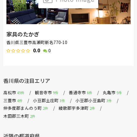
家具のたかぎ
香川県三豊市高瀬町新名770-10
0.0
0
香川県の注目エリア
高松市
観音寺市
善通寺市
丸亀市
45件
9件
6件
5件
三豊市
小豆郡土庄町
小豆郡小豆島町
4件
3件
3件
仲多度郡まんのう町
綾歌郡宇多津町
2件
2件
木田郡三木町
2件
近隣の都道府県