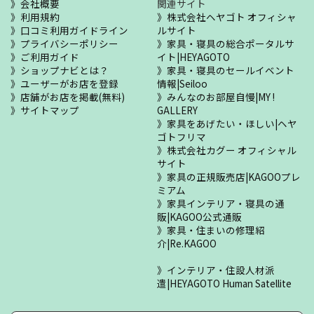
会社概要
関連サイト
利用規約
株式会社ヘヤゴト オフィシャ
口コミ利用ガイドライン
ルサイト
プライバシーポリシー
家具・寝具の総合ポータルサ
ご利用ガイド
イト|HEYAGOTO
ショップナビとは？
家具・寝具のセールイベント
ユーザーがお店を登録
情報|Seiloo
店舗がお店を掲載(無料)
みんなのお部屋自慢|MY !
サイトマップ
GALLERY
家具をあげたい・ほしい|ヘヤ
ゴトフリマ
株式会社カグー オフィシャル
サイト
家具の正規販売店|KAGOOプレ
ミアム
家具インテリア・寝具の通
販|KAGOO公式通販
家具・住まいの修理紹
介|Re.KAGOO
インテリア・住設人材派
遣|HEYAGOTO Human Satellite