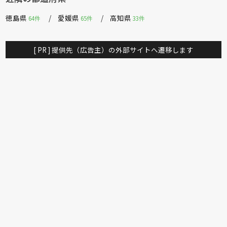
徳島県
愛媛県
高知県
64件
65件
33件
[ PR ] 提供先（広告主）の外部サイトへ遷移します