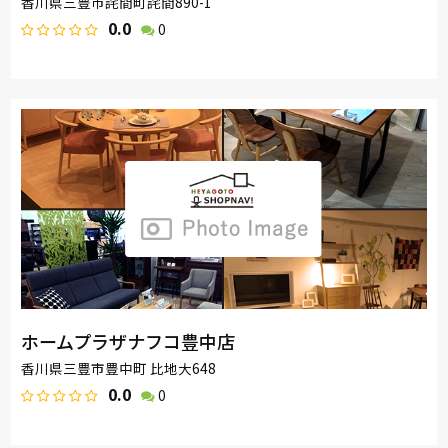
香川県三豊市詫間町詫間890-1
0.0
0
ホームプラザナフコ豊中店
香川県三豊市豊中町 比地大648
0.0
0