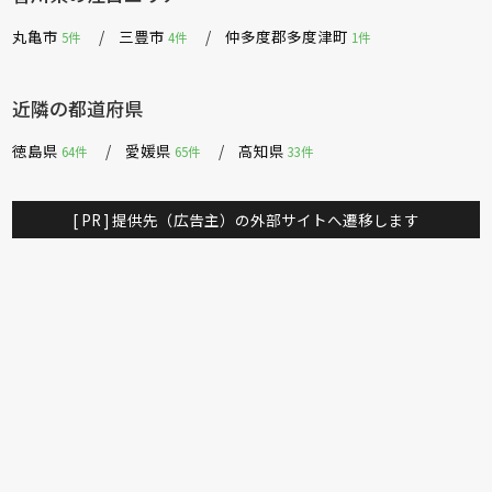
丸亀市
三豊市
仲多度郡多度津町
5件
4件
1件
近隣の都道府県
徳島県
愛媛県
高知県
64件
65件
33件
[ PR ] 提供先（広告主）の外部サイトへ遷移します