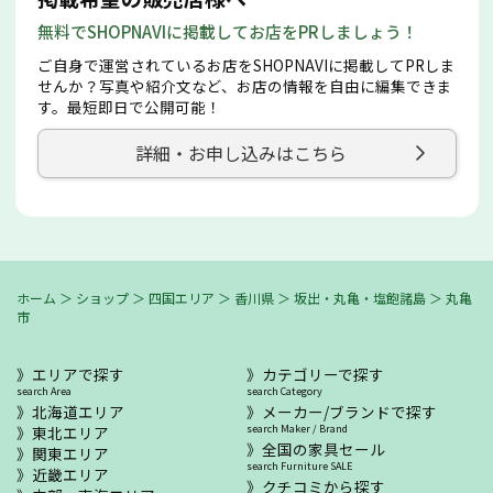
無料でSHOPNAVIに掲載してお店をPRしましょう！
ご自身で運営されているお店をSHOPNAVIに掲載してPRしま
せんか？写真や紹介文など、お店の情報を自由に編集できま
す。最短即日で公開可能！
詳細・お申し込みはこちら
ホーム
＞
ショップ
＞
四国エリア
＞
香川県
＞
坂出・丸亀・塩飽諸島
＞
丸亀
市
エリアで探す
カテゴリーで探す
search Area
search Category
北海道エリア
メーカー/ブランドで探す
東北エリア
search Maker / Brand
全国の家具セール
関東エリア
search Furniture SALE
近畿エリア
クチコミから探す