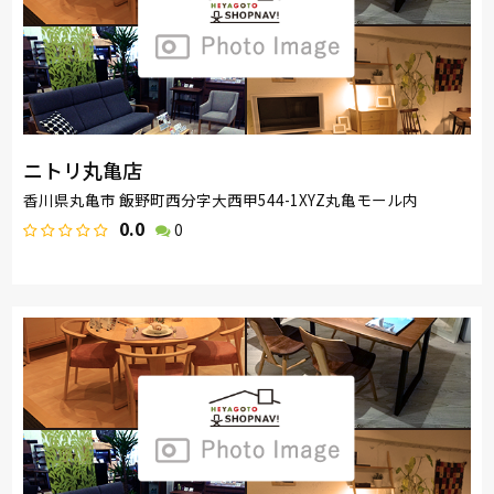
ニトリ丸亀店
香川県丸亀市 飯野町西分字大西甲544-1XYZ丸亀モール内
0.0
0