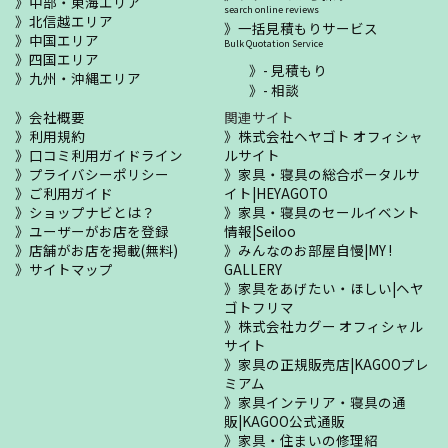
中部・東海エリア
search online reviews
北信越エリア
一括見積もりサービス
中国エリア
Bulk Quotation Service
四国エリア
- 見積もり
九州・沖縄エリア
- 相談
会社概要
関連サイト
利用規約
株式会社ヘヤゴト オフィシャ
口コミ利用ガイドライン
ルサイト
プライバシーポリシー
家具・寝具の総合ポータルサ
ご利用ガイド
イト|HEYAGOTO
ショップナビとは？
家具・寝具のセールイベント
ユーザーがお店を登録
情報|Seiloo
店舗がお店を掲載(無料)
みんなのお部屋自慢|MY !
サイトマップ
GALLERY
家具をあげたい・ほしい|ヘヤ
ゴトフリマ
株式会社カグー オフィシャル
サイト
家具の正規販売店|KAGOOプレ
ミアム
家具インテリア・寝具の通
販|KAGOO公式通販
家具・住まいの修理紹