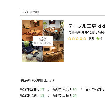
テーブル工房 kik
徳島県板野郡北島町高房字
0.0
0
徳島県の注目エリア
板野郡藍住町
板野郡松茂町
名西郡石井
8件
3件
板野郡北島町
板野郡上板町
1件
1件