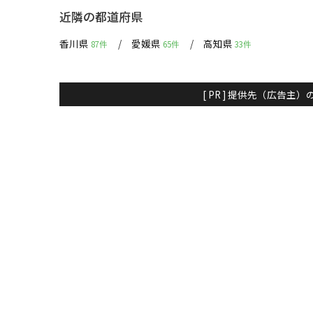
近隣の都道府県
香川県
愛媛県
高知県
87件
65件
33件
[ PR ] 提供先（広告