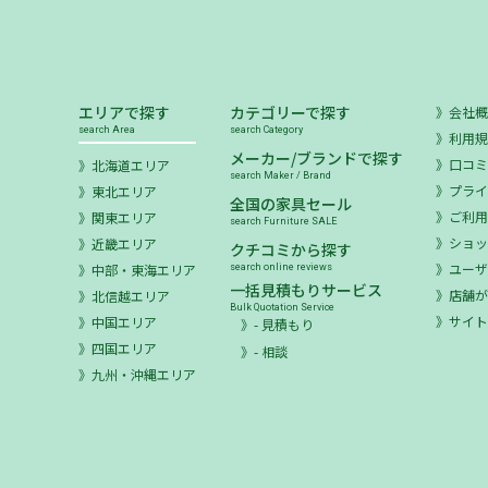
エリアで探す
カテゴリーで探す
会社
search Area
search Category
利用
メーカー/ブランドで探す
口コ
北海道エリア
search Maker / Brand
プラ
東北エリア
全国の家具セール
ご利
関東エリア
search Furniture SALE
ショ
近畿エリア
クチコミから探す
ユー
中部・東海エリア
search online reviews
一括見積もりサービス
店舗が
北信越エリア
Bulk Quotation Service
サイ
中国エリア
- 見積もり
四国エリア
- 相談
九州・沖縄エリア