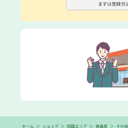
まずは登録方
ホーム
＞
ショップ
＞
四国エリア
＞
徳島県
＞
その