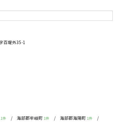
i
百堤外35-1
町
海部郡牟岐町
海部郡海陽町
1件
1件
1件