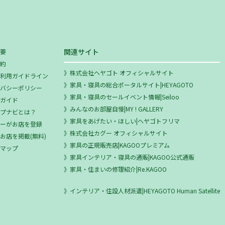
関連サイト
概要
規約
株式会社ヘヤゴト オフィシャルサイト
ミ利用ガイドライン
家具・寝具の総合ポータルサイト|HEYAGOTO
イバシーポリシー
家具・寝具のセールイベント情報|Seiloo
用ガイド
みんなのお部屋自慢|MY ! GALLERY
ップナビとは？
家具をあげたい・ほしい|ヘヤゴトフリマ
ザーがお店を登録
株式会社カグー オフィシャルサイト
お店を掲載(無料)
家具の正規販売店|KAGOOプレミアム
トマップ
家具インテリア・寝具の通販|KAGOO公式通販
家具・住まいの修理紹介|Re.KAGOO
インテリア・住設人材派遣|HEYAGOTO Human Satellite