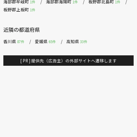
海部郡牟岐町
海部郡海陽町
板野郡北島町
1件
1件
1件
板野郡上板町
1件
近隣の都道府県
香川県
愛媛県
高知県
87件
65件
33件
[ PR ] 提供先（広告主）の外部サイトへ遷移します