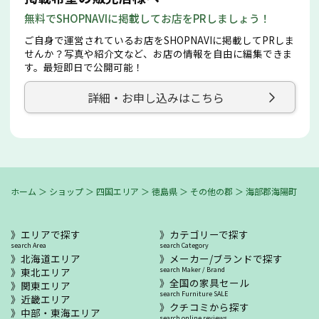
無料でSHOPNAVIに掲載してお店をPRしましょう！
ご自身で運営されているお店をSHOPNAVIに掲載してPRしま
せんか？写真や紹介文など、お店の情報を自由に編集できま
す。最短即日で公開可能！
詳細・お申し込みはこちら
ホーム
＞
ショップ
＞
四国エリア
＞
徳島県
＞
その他の郡
＞
海部郡海陽町
エリアで探す
カテゴリーで探す
search Area
search Category
北海道エリア
メーカー/ブランドで探す
東北エリア
search Maker / Brand
全国の家具セール
関東エリア
search Furniture SALE
近畿エリア
クチコミから探す
中部・東海エリア
search online reviews