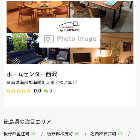
ホームセンター西沢
徳島県海部郡海陽町大里字松ノ本17
0.0
0
徳島県の注目エリア
板野郡藍住町
板野郡松茂町
名西郡石井町
8件
3件
1件