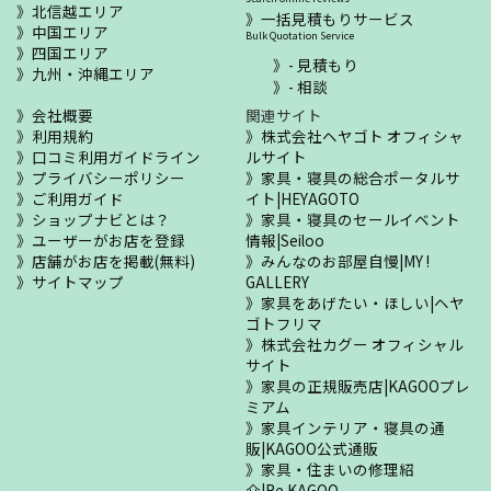
北信越エリア
一括見積もりサービス
中国エリア
Bulk Quotation Service
四国エリア
- 見積もり
九州・沖縄エリア
- 相談
会社概要
関連サイト
利用規約
株式会社ヘヤゴト オフィシャ
口コミ利用ガイドライン
ルサイト
プライバシーポリシー
家具・寝具の総合ポータルサ
ご利用ガイド
イト|HEYAGOTO
ショップナビとは？
家具・寝具のセールイベント
ユーザーがお店を登録
情報|Seiloo
店舗がお店を掲載(無料)
みんなのお部屋自慢|MY !
サイトマップ
GALLERY
家具をあげたい・ほしい|ヘヤ
ゴトフリマ
株式会社カグー オフィシャル
サイト
家具の正規販売店|KAGOOプレ
ミアム
家具インテリア・寝具の通
販|KAGOO公式通販
家具・住まいの修理紹
介|Re.KAGOO