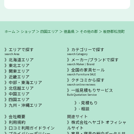
ホーム
＞
ショップ
＞
四国エリア
＞
徳島県
＞
その他の郡
＞
板野郡松茂町
エリアで探す
カテゴリーで探す
search Area
search Category
北海道エリア
メーカー/ブランドで探す
東北エリア
search Maker / Brand
全国の家具セール
関東エリア
search Furniture SALE
近畿エリア
クチコミから探す
中部・東海エリア
search online reviews
北信越エリア
一括見積もりサービス
中国エリア
Bulk Quotation Service
四国エリア
- 見積もり
九州・沖縄エリア
- 相談
会社概要
関連サイト
利用規約
株式会社ヘヤゴト オフィシャ
口コミ利用ガイドライン
ルサイト
プライバシーポリシー
家具・寝具の総合ポータルサ