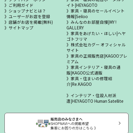
ご利用ガイド
イト|HEYAGOTO
ショップナビとは？
家具・寝具のセールイベント
ユーザーがお店を登録
情報|Seiloo
店舗がお店を掲載(無料)
みんなのお部屋自慢|MY !
サイトマップ
GALLERY
家具をあげたい・ほしい|ヘヤ
ゴトフリマ
株式会社カグー オフィシャル
サイト
家具の正規販売店|KAGOOプレ
ミアム
家具インテリア・寝具の通
販|KAGOO公式通販
家具・住まいの修理紹
介|Re.KAGOO
インテリア・住設人材派
遣|HEYAGOTO Human Satellite
販売店のみなさまへ
SHOPNAVIへの掲載希望
集客にお困りの方はこちら 》