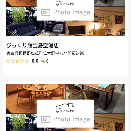
びっくり館宝島空港店
徳島県板野郡松茂町笹木野字八北開拓1-96
0.0
0