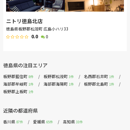
ニトリ徳島北店
徳島県板野郡松茂町 広島小ハリ33
0.0
0
徳島県の注目エリア
板野郡藍住町
板野郡松茂町
名西郡石井町
8件
3件
1件
海部郡牟岐町
海部郡海陽町
板野郡北島町
1件
1件
1件
板野郡上板町
1件
近隣の都道府県
香川県
愛媛県
高知県
87件
65件
33件