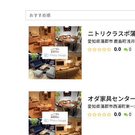
ニトリクラスポ
愛知県蒲郡市 鹿島町浅井新
0.0
0
オダ家具センタ
愛知県蒲郡市西浦町東一木
0.0
0