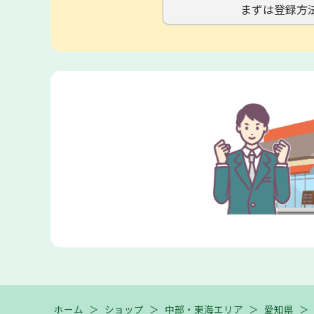
まずは登録方
ホーム
＞
ショップ
＞
中部・東海エリア
＞
愛知県
＞