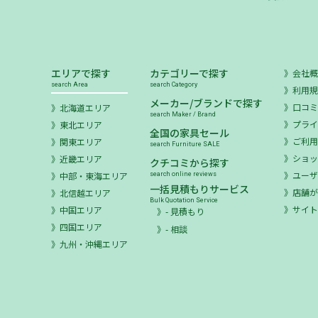
エリアで探す
カテゴリーで探す
会社
search Area
search Category
利用
メーカー/ブランドで探す
口コ
北海道エリア
search Maker / Brand
プラ
東北エリア
全国の家具セール
ご利
関東エリア
search Furniture SALE
ショ
近畿エリア
クチコミから探す
ユー
中部・東海エリア
search online reviews
一括見積もりサービス
店舗が
北信越エリア
Bulk Quotation Service
サイ
中国エリア
- 見積もり
四国エリア
- 相談
九州・沖縄エリア