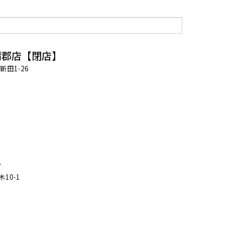
蒲郡店【閉店】
田1-26
ー
10-1