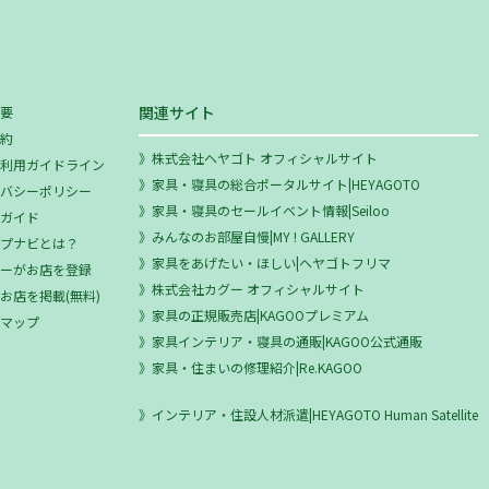
関連サイト
概要
規約
株式会社ヘヤゴト オフィシャルサイト
ミ利用ガイドライン
家具・寝具の総合ポータルサイト|HEYAGOTO
イバシーポリシー
家具・寝具のセールイベント情報|Seiloo
用ガイド
みんなのお部屋自慢|MY ! GALLERY
ップナビとは？
家具をあげたい・ほしい|ヘヤゴトフリマ
ザーがお店を登録
株式会社カグー オフィシャルサイト
お店を掲載(無料)
家具の正規販売店|KAGOOプレミアム
トマップ
家具インテリア・寝具の通販|KAGOO公式通販
家具・住まいの修理紹介|Re.KAGOO
インテリア・住設人材派遣|HEYAGOTO Human Satellite