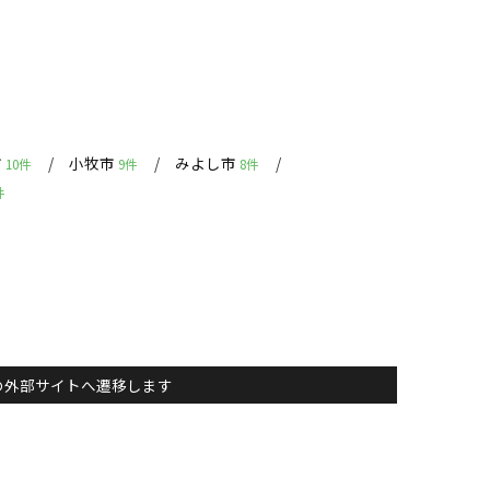
市
小牧市
みよし市
10件
9件
8件
件
主）の外部サイトへ遷移します