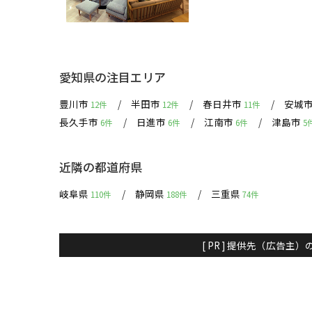
愛知県の注目エリア
豊川市
半田市
春日井市
安城
12件
12件
11件
長久手市
日進市
江南市
津島市
6件
6件
6件
5
近隣の都道府県
岐阜県
静岡県
三重県
110件
188件
74件
[ PR ] 提供先（広告