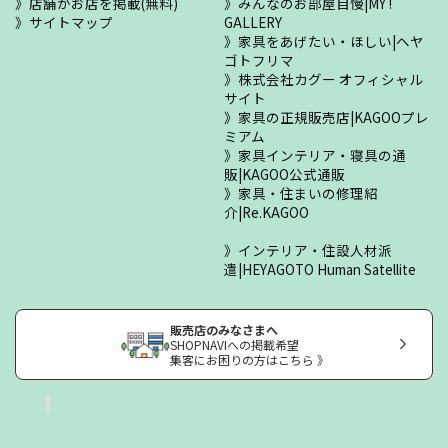
店舗がお店を掲載(無料)
みんなのお部屋自慢|MY !
サイトマップ
GALLERY
家具をあげたい・ほしい|ヘヤ
ゴトフリマ
株式会社カグー オフィシャル
サイト
家具の正規販売店|KAGOOプレ
ミアム
家具インテリア・寝具の通
販|KAGOO公式通販
家具・住まいの修理紹
介|Re.KAGOO
インテリア・住設人材派
遣|HEYAGOTO Human Satellite
販売店のみなさまへ
SHOPNAVIへの掲載希望
集客にお困りの方はこちら 》