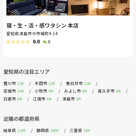
寝・生・活・感ワタシン 本店
愛知県津島市今市場町4-14
0.0
0
愛知県の注目エリア
豊川市
半田市
春日井市
12件
12件
11件
安城市
小牧市
みよし市
長久手市
10件
9件
8件
6件
日進市
江南市
津島市
6件
6件
5件
近隣の都道府県
岐阜県
静岡県
三重県
110件
188件
74件