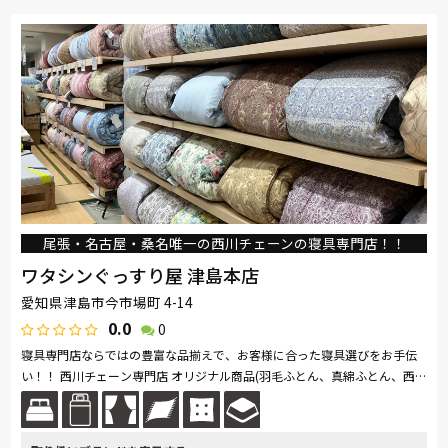
尾張・名古屋・桑名唯一の西川チェーンの寝具専門店！！
ワタシンぐっすり屋 津島本店
愛知県津島市今市場町 4-14
0.0
0
寝具専門店ならではの豊富な品揃えで、お客様に合った寝具選びをお手伝
い！！ 西川チェーン専門店 オリジナル商品(羽毛ふとん、真綿ふとん、西
川AiRシリーズ、＆Free 商品、オーダーメイド枕) ロマンス小杉 マ...続きを
読む