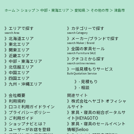
ホーム
＞
ショップ
＞
中部・東海エリア
＞
愛知県
＞
その他の市
＞
津島市
エリアで探す
カテゴリーで探す
search Area
search Category
北海道エリア
メーカー/ブランドで探す
東北エリア
search Maker / Brand
全国の家具セール
関東エリア
search Furniture SALE
近畿エリア
クチコミから探す
中部・東海エリア
search online reviews
北信越エリア
一括見積もりサービス
中国エリア
Bulk Quotation Service
四国エリア
- 見積もり
九州・沖縄エリア
- 相談
会社概要
関連サイト
利用規約
株式会社ヘヤゴト オフィシャ
口コミ利用ガイドライン
ルサイト
プライバシーポリシー
家具・寝具の総合ポータルサ
ご利用ガイド
イト|HEYAGOTO
ショップナビとは？
家具・寝具のセールイベント
ユーザーがお店を登録
情報|Seiloo