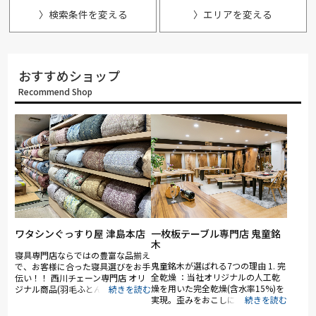
〉検索条件を変える
〉エリアを変える
おすすめショップ
Recommend Shop
ワタシンぐっすり屋 津島本店
一枚板テーブル専門店 鬼童銘
木
寝具専門店ならではの豊富な品揃え
鬼童銘木が選ばれる7つの理由 1. 完
で、お客様に合った寝具選びをお手
全乾燥 ：当社オリジナルの人工乾
伝い！！ 西川チェーン専門店 オリ
燥を用いた完全乾燥(含水率15%)を
ジナル商品(羽毛ふとん、真綿ふと
実現。歪みをおこしにくく、形状を
ん、西川AiRシリーズ、＆Free 商
強く保つことが可能です。 2. 圧倒
品、オーダーメイド枕) ロマンス小