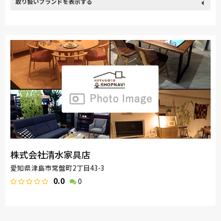
取り扱い
France Bed
nishikawa(西川)
PARAMOUNT BED
ブランド
ロマンス小杉
昭和西川
株式会社清水家具店
愛知県津島市常盤町2丁目43-3
0.0
0