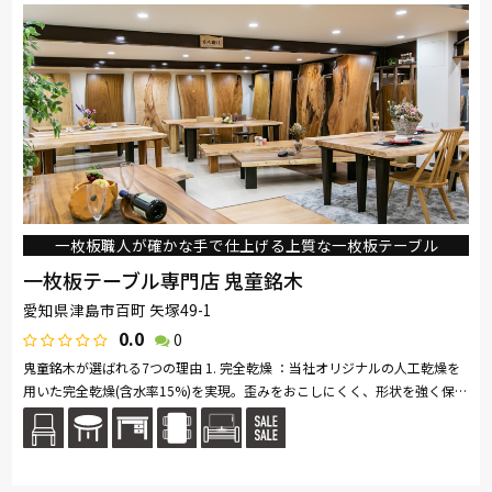
一枚板職人が確かな手で仕上げる上質な一枚板テーブル
一枚板テーブル専門店 鬼童銘木
愛知県津島市百町 矢塚49-1
0.0
0
鬼童銘木が選ばれる7つの理由 1. 完全乾燥 ：当社オリジナルの人工乾燥を
用いた完全乾燥(含水率15%)を実現。歪みをおこしにくく、形状を強く保つ
ことが可能です。 2. 圧倒的な品揃え ：完成品100枚以上、在庫板3...続きを
読む