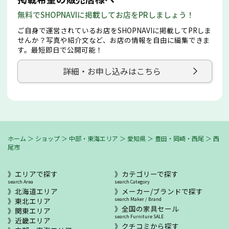
無料でSHOPNAVIに掲載してお店をPRしましょう！
ご自身で運営されているお店をSHOPNAVIに掲載してPRしま
せんか？写真や紹介文など、お店の情報を自由に編集できま
す。最短即日で公開可能！
詳細・お申し込みはこちら
ホーム
＞
ショップ
＞
中部・東海エリア
＞
愛知県
＞
豊田・岡崎・西尾
＞
西
尾市
エリアで探す
カテゴリーで探す
search Area
search Category
北海道エリア
メーカー/ブランドで探す
東北エリア
search Maker / Brand
全国の家具セール
関東エリア
search Furniture SALE
近畿エリア
クチコミから探す