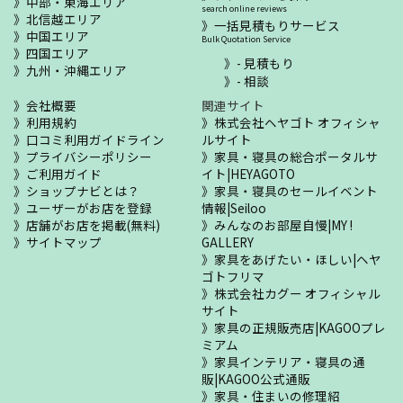
中部・東海エリア
search online reviews
北信越エリア
一括見積もりサービス
中国エリア
Bulk Quotation Service
四国エリア
- 見積もり
九州・沖縄エリア
- 相談
会社概要
関連サイト
利用規約
株式会社ヘヤゴト オフィシャ
口コミ利用ガイドライン
ルサイト
プライバシーポリシー
家具・寝具の総合ポータルサ
ご利用ガイド
イト|HEYAGOTO
ショップナビとは？
家具・寝具のセールイベント
ユーザーがお店を登録
情報|Seiloo
店舗がお店を掲載(無料)
みんなのお部屋自慢|MY !
サイトマップ
GALLERY
家具をあげたい・ほしい|ヘヤ
ゴトフリマ
株式会社カグー オフィシャル
サイト
家具の正規販売店|KAGOOプレ
ミアム
家具インテリア・寝具の通
販|KAGOO公式通販
家具・住まいの修理紹