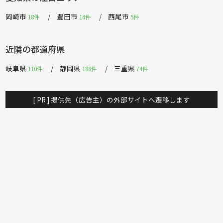
岡崎市
豊田市
西尾市
18件
14件
5件
近隣の都道府県
岐阜県
静岡県
三重県
110件
188件
74件
[ PR ] 提供先（広告主）の外部サイトへ遷移します