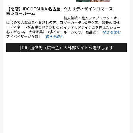
【閉店】IDC OTSUKA 名古屋
ツカサディザインコマース
栄ショールーム
輸入壁紙・輸入ファブリック・オー
はじめて大塚家具へお越しの方、コ
ダーカーテン&ラグ等、最新の海外
ーディネートが苦手という方もご安
インテリアアイテムを揃えたショー
心ください。 大塚家具には多くの
ルームです。 商品選び、インテリ
アドバイザーが在籍しておりますの
アコーディネート、リフォーム・リ
で、お客様の住まいづくりをお手伝
ノベーションまでトータルでサポー
いさせていただきます。 専門知識
ト致します。 一般の方からプロの
[ PR ] 提供先（広告主）の外部サイトへ遷移します
を持ったアドバイザーがお客様のお
方までどなた様でもご利用いただけ
好みやご予算などを伺い、豊富な品
ます。 商品の購入、住宅・店舗の
揃えの中からご提案します。 ま
内装コーディネート、施工のご相談
た、図面をご提示いただければ、
までお気軽にお問い合わせ下さい。
3Dによるシミュレーションもいた
します。