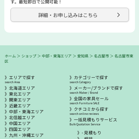
す。最短即日で公開可能！
詳細・お申し込みはこちら
ホーム
＞
ショップ
＞
中部・東海エリア
＞
愛知県
＞
名古屋市
＞
名古屋市東
区
エリアで探す
カテゴリーで探す
search Area
search Category
北海道エリア
メーカー/ブランドで探す
東北エリア
search Maker / Brand
全国の家具セール
関東エリア
search Furniture SALE
近畿エリア
クチコミから探す
中部・東海エリア
search online reviews
北信越エリア
一括見積もりサービス
中国エリア
Bulk Quotation Service
四国エリア
- 見積もり
九州・沖縄エリア
- 相談