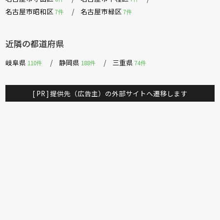
名古屋市昭和区
名古屋市緑区
7件
7件
近隣の都道府県
岐阜県
静岡県
三重県
110件
188件
74件
[ PR ] 提供先（広告主）の外部サイトへ遷移します