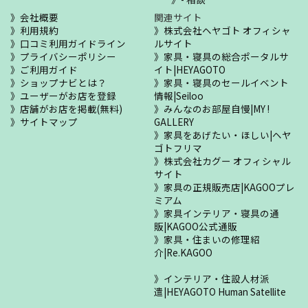
会社概要
関連サイト
利用規約
株式会社ヘヤゴト オフィシャ
口コミ利用ガイドライン
ルサイト
プライバシーポリシー
家具・寝具の総合ポータルサ
ご利用ガイド
イト|HEYAGOTO
ショップナビとは？
家具・寝具のセールイベント
ユーザーがお店を登録
情報|Seiloo
店舗がお店を掲載(無料)
みんなのお部屋自慢|MY !
サイトマップ
GALLERY
家具をあげたい・ほしい|ヘヤ
ゴトフリマ
株式会社カグー オフィシャル
サイト
家具の正規販売店|KAGOOプレ
ミアム
家具インテリア・寝具の通
販|KAGOO公式通販
家具・住まいの修理紹
介|Re.KAGOO
インテリア・住設人材派
遣|HEYAGOTO Human Satellite