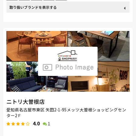
取り扱い
France Bed
関家具
飛騨の家具
Sealy
SIMMONS
ブランド
浜本工芸
日本ベッド
東京ベッド
冨士ファニチア
小島工芸
綾野製作所
IDC大塚家具
TEMPUR
Stressless
HTLワタリジャパン
サンゲツ
イバタインテリア
ニトリ大曽根店
愛知県名古屋市東区 矢田2-1-95メッツ大曽根ショッピングセン
ター2Ｆ
4.0
1