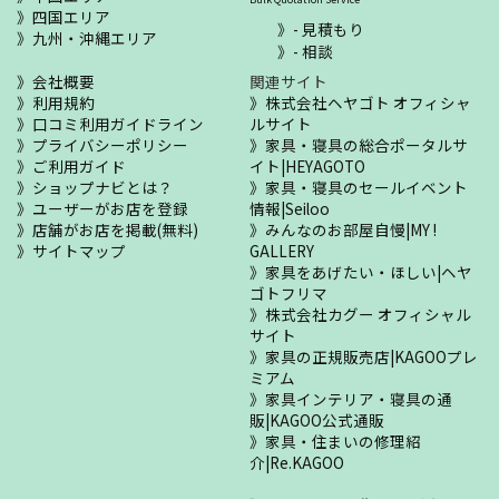
四国エリア
- 見積もり
九州・沖縄エリア
- 相談
会社概要
関連サイト
利用規約
株式会社ヘヤゴト オフィシャ
口コミ利用ガイドライン
ルサイト
プライバシーポリシー
家具・寝具の総合ポータルサ
ご利用ガイド
イト|HEYAGOTO
ショップナビとは？
家具・寝具のセールイベント
ユーザーがお店を登録
情報|Seiloo
店舗がお店を掲載(無料)
みんなのお部屋自慢|MY !
サイトマップ
GALLERY
家具をあげたい・ほしい|ヘヤ
ゴトフリマ
株式会社カグー オフィシャル
サイト
家具の正規販売店|KAGOOプレ
ミアム
家具インテリア・寝具の通
販|KAGOO公式通販
家具・住まいの修理紹
介|Re.KAGOO