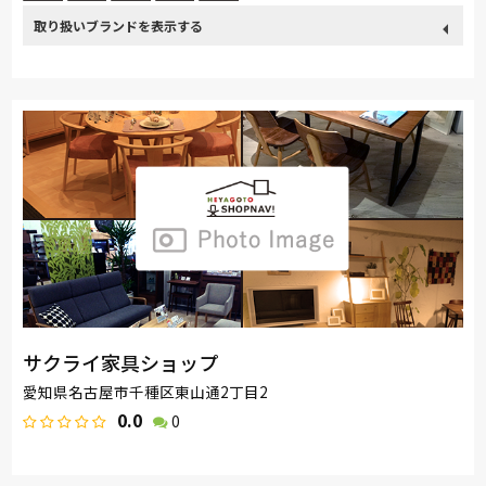
取り扱い
カリモク家具
France Bed
関家具
飛騨の家具
ブランド
SIMMONS
浜本工芸
日本ベッド
冨士ファニチア
ナガノインテリア
綾野製作所
ドリームベッド
Serta
サンゲツ
コイズミ
マルニ木工
Pamouna
イバタインテリア
高野木工
大雪木工
シラカワ
MARUICHI
日進木工
サクライ家具ショップ
愛知県名古屋市千種区東山通2丁目2
0.0
0