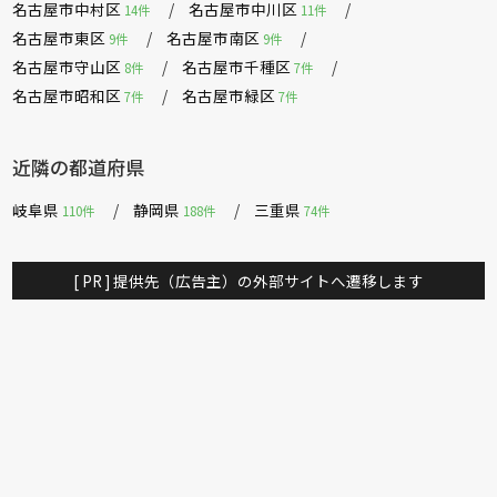
名古屋市中村区
名古屋市中川区
14件
11件
名古屋市東区
名古屋市南区
9件
9件
名古屋市守山区
名古屋市千種区
8件
7件
名古屋市昭和区
名古屋市緑区
7件
7件
近隣の都道府県
岐阜県
静岡県
三重県
110件
188件
74件
[ PR ] 提供先（広告主）の外部サイトへ遷移します