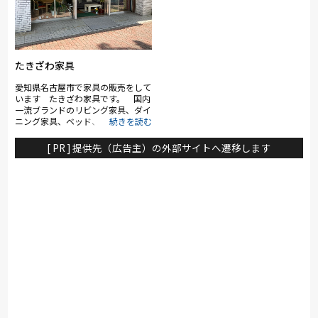
たきざわ家具
愛知県名古屋市で家具の販売をして
います たきざわ家具です。 国内
一流ブランドのリビング家具、ダイ
ニング家具、ベッド、学習机など
どこよりも お値打ちに全国へお届
けしています。 当店は、カリモ
[ PR ] 提供先（広告主）の外部サイトへ遷移します
ク・浜本工芸・フランスベッド・イ
バタインテリア・フクラ・パモウ
ナ・綾野製作所・ミキモク・川島織
物セルコン他、多数のメーカーを取
り扱っています。 また、インター
ネットによる通信販売も行っていま
す。 お見積り、お問い合わせは、
即日対応していま
す。