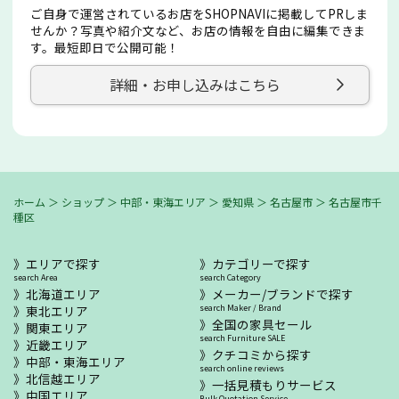
ご自身で運営されているお店をSHOPNAVIに掲載してPRしま
せんか？写真や紹介文など、お店の情報を自由に編集できま
す。最短即日で公開可能！
詳細・お申し込みはこちら
ホーム
＞
ショップ
＞
中部・東海エリア
＞
愛知県
＞
名古屋市
＞
名古屋市千
種区
エリアで探す
カテゴリーで探す
search Area
search Category
北海道エリア
メーカー/ブランドで探す
東北エリア
search Maker / Brand
全国の家具セール
関東エリア
search Furniture SALE
近畿エリア
クチコミから探す
中部・東海エリア
search online reviews
北信越エリア
一括見積もりサービス
中国エリア
Bulk Quotation Service