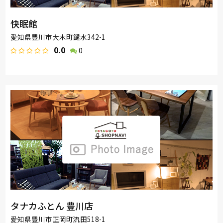
快眠館
愛知県豊川市大木町鑓水342-1
0.0
0
タナカふとん 豊川店
愛知県豊川市正岡町流田518-1