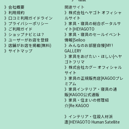
会社概要
関連サイト
利用規約
株式会社ヘヤゴト オフィシャ
口コミ利用ガイドライン
ルサイト
プライバシーポリシー
家具・寝具の総合ポータルサ
ご利用ガイド
イト|HEYAGOTO
ショップナビとは？
家具・寝具のセールイベント
ユーザーがお店を登録
情報|Seiloo
店舗がお店を掲載(無料)
みんなのお部屋自慢|MY !
サイトマップ
GALLERY
家具をあげたい・ほしい|ヘヤ
ゴトフリマ
株式会社カグー オフィシャル
サイト
家具の正規販売店|KAGOOプレ
ミアム
家具インテリア・寝具の通
販|KAGOO公式通販
家具・住まいの修理紹
介|Re.KAGOO
インテリア・住設人材派
遣|HEYAGOTO Human Satellite