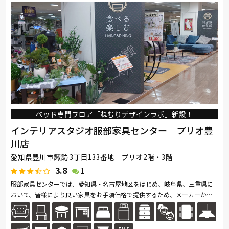
ベッド専門フロア「ねむりデザインラボ」新設！
インテリアスタジオ服部家具センター プリオ豊
川店
愛知県豊川市諏訪 3丁目133番地 プリオ2階・3階
3.8
1
服部家具センターでは、愛知県・名古屋地区をはじめ、岐阜県、三重県に
おいて、皆様により良い家具をお手頃価格で提供するため、メーカーから
の一括仕入れや、海外直仕入れなど、お値打ち価格でご提供する努力を続
け...続きを読む