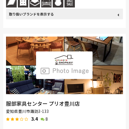
取り扱い
France Bed
関家具
Sealy
浜本工芸
冨士ファニチア
ブランド
綾野製作所
コイズミ
PARAMOUNT BED
イバタインテリア
飛騨産業
服部家具センター プリオ豊川店
愛知県豊川市諏訪3-133
3.4
8