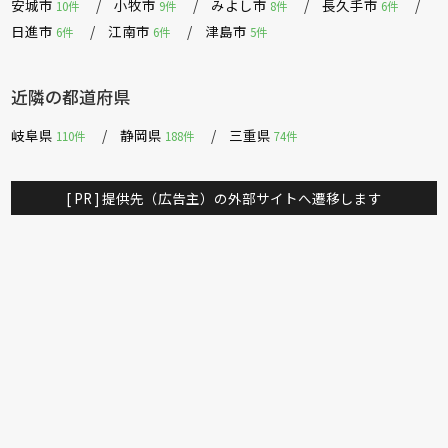
安城市
小牧市
みよし市
長久手市
10件
9件
8件
6件
日進市
江南市
津島市
6件
6件
5件
近隣の都道府県
岐阜県
静岡県
三重県
110件
188件
74件
[ PR ] 提供先（広告主）の外部サイトへ遷移します