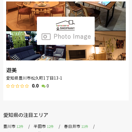
遊美
愛知県豊川市松久町1丁目13-1
0.0
0
愛知県の注目エリア
豊川市
半田市
春日井市
12件
12件
11件