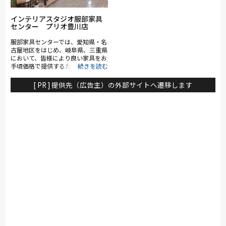
インテリアスタジオ服部家具
センター プリオ豊川店
服部家具センターでは、愛知県・名
古屋地区をはじめ、岐阜県、三重県
において、皆様により良い家具をお
手頃価格で提供するため、メーカー
からの一括仕入れや、海外直仕入れ
など、お値打ち価格でご提供する努
[ PR ] 提供先（広告主）の外部サイトへ遷移します
力を続けています。 海外直輸入の
ソファやダイニングセット、ベッド
から色やサイズ等選べる国内メーカ
ー品をとりそろえご予算に応じた幅
広い品揃え、またアウトレットコー
ナーも併設しております。 お客様
のインテリアライフを充実させるお
手伝いをさせていただければと思い
ます。ぜひ一度、ご来店下さい。