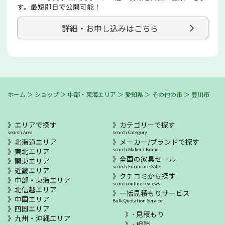
す。最短即日で公開可能！
詳細・お申し込みはこちら
ホーム
＞
ショップ
＞
中部・東海エリア
＞
愛知県
＞
その他の市
＞
豊川市
エリアで探す
カテゴリーで探す
search Area
search Category
北海道エリア
メーカー/ブランドで探す
東北エリア
search Maker / Brand
全国の家具セール
関東エリア
search Furniture SALE
近畿エリア
クチコミから探す
中部・東海エリア
search online reviews
北信越エリア
一括見積もりサービス
中国エリア
Bulk Quotation Service
四国エリア
- 見積もり
九州・沖縄エリア
- 相談