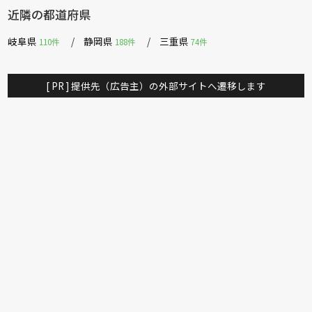
近隣の都道府県
岐阜県
静岡県
三重県
110件
188件
74件
[ PR ] 提供先（広告主）の外部サイトへ遷移します