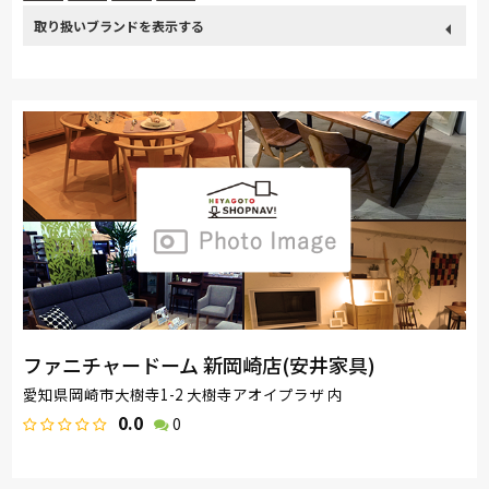
取り扱い
カリモク家具
France Bed
関家具
飛騨の家具
ブランド
ナガノインテリア
ドリームベッド
Serta
TEMPUR
MASTERWAL
高野木工
ファニチャードーム 新岡崎店(安井家具)
愛知県岡崎市大樹寺1-2 大樹寺アオイプラザ 内
0.0
0