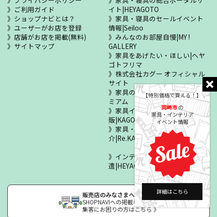
ご利用ガイド
イト|HEYAGOTO
ショップナビとは？
家具・寝具のセールイベント
ユーザーがお店を登録
情報|Seiloo
店舗がお店を掲載(無料)
みんなのお部屋自慢|MY !
サイトマップ
GALLERY
家具をあげたい・ほしい|ヘヤ
ゴトフリマ
株式会社カグー オフィシャル
サイト
家具の正規販売店|KAGOOプレ
【特別価格で買える！】
ミアム
岡崎市
の
家具インテリア・寝具の通
家具・インテリア
販|KAGOO公式通販
イベント情報
家具・住まいの修理紹
介|Re.KAGOO
インテリア・住設人材派
遣|HEYAGOTO Human Satellite
詳細はこちら
販売店のみなさまへ
SHOPNAVIへの掲載希望
集客にお困りの方はこちら 》