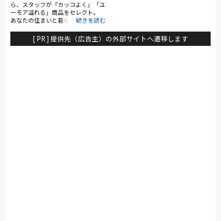
ら、スタッフが「カッコよく」「ユ
ーモア溢れる」商品をセレクト。
あなたの住まいと暮らし、心を豊か
にするお手伝いをさせてください。
[ PR ] 提供先（広告主）の外部サイトへ遷移します