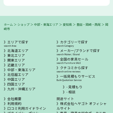
ホーム
＞
ショップ
＞
中部・東海エリア
＞
愛知県
＞
豊田・岡崎・西尾
＞
岡
崎市
エリアで探す
カテゴリーで探す
search Area
search Category
北海道エリア
メーカー/ブランドで探す
東北エリア
search Maker / Brand
全国の家具セール
関東エリア
search Furniture SALE
近畿エリア
クチコミから探す
中部・東海エリア
search online reviews
北信越エリア
一括見積もりサービス
中国エリア
Bulk Quotation Service
四国エリア
- 見積もり
九州・沖縄エリア
- 相談
会社概要
関連サイト
利用規約
株式会社ヘヤゴト オフィシャ
口コミ利用ガイドライン
ルサイト
プライバシーポリシー
家具・寝具の総合ポータルサ