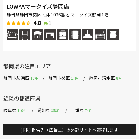
LOWYAマークイズ静岡店
静岡県静岡市葵区 柚木1026番地 マークイズ静岡 1階
4.8
1
静岡県の注目エリア
静岡市駿河区
静岡市葵区
静岡市清水区
19件
17件
8件
近隣の都道府県
岐阜県
愛知県
三重県
110件
358件
74件
[ PR ] 提供先（広告主）の外部サイトへ遷移します