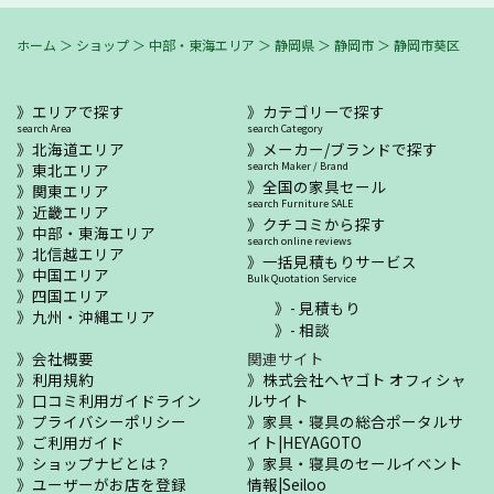
ホーム
＞
ショップ
＞
中部・東海エリア
＞
静岡県
＞
静岡市
＞
静岡市葵区
エリアで探す
カテゴリーで探す
search Area
search Category
北海道エリア
メーカー/ブランドで探す
東北エリア
search Maker / Brand
全国の家具セール
関東エリア
search Furniture SALE
近畿エリア
クチコミから探す
中部・東海エリア
search online reviews
北信越エリア
一括見積もりサービス
中国エリア
Bulk Quotation Service
四国エリア
- 見積もり
九州・沖縄エリア
- 相談
会社概要
関連サイト
利用規約
株式会社ヘヤゴト オフィシャ
口コミ利用ガイドライン
ルサイト
プライバシーポリシー
家具・寝具の総合ポータルサ
ご利用ガイド
イト|HEYAGOTO
ショップナビとは？
家具・寝具のセールイベント
ユーザーがお店を登録
情報|Seiloo