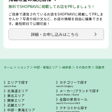
無料でSHOPNAVIに掲載してお店をPRしましょう！
ご自身で運営されているお店をSHOPNAVIに掲載してPRしま
せんか？写真や紹介文など、お店の情報を自由に編集できま
す。最短即日で公開可能！
詳細・お申し込みはこちら
ホーム
＞
ショップ
＞
中部・東海エリア
＞
岐阜県
＞
その他の市
＞
羽島市
エリアで探す
カテゴリーで探す
search Area
search Category
北海道エリア
メーカー/ブランドで探す
東北エリア
search Maker / Brand
全国の家具セール
関東エリア
search Furniture SALE
近畿エリア
クチコミから探す
中部・東海エリア
search online reviews