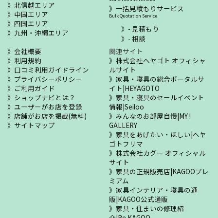
北信越エリア
一括見積もりサービス
中国エリア
Bulk Quotation Service
四国エリア
- 見積もり
九州・沖縄エリア
- 相談
会社概要
関連サイト
利用規約
株式会社ヘヤゴト オフィシャ
口コミ利用ガイドライン
ルサイト
プライバシーポリシー
家具・寝具の総合ポータルサ
ご利用ガイド
イト|HEYAGOTO
ショップナビとは？
家具・寝具のセールイベント
ユーザーがお店を登録
情報|Seiloo
店舗がお店を掲載(無料)
みんなのお部屋自慢|MY !
サイトマップ
GALLERY
家具をあげたい・ほしい|ヘヤ
ゴトフリマ
株式会社カグー オフィシャル
サイト
家具の正規販売店|KAGOOプレ
ミアム
家具インテリア・寝具の通
販|KAGOO公式通販
家具・住まいの修理紹
介|Re.KAGOO