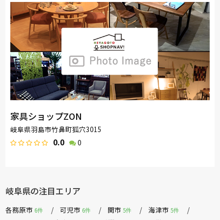
家具ショップZON
岐阜県羽島市竹鼻町狐穴3015
0.0
0
岐阜県の注目エリア
各務原市
可児市
関市
海津市
6件
6件
5件
5件