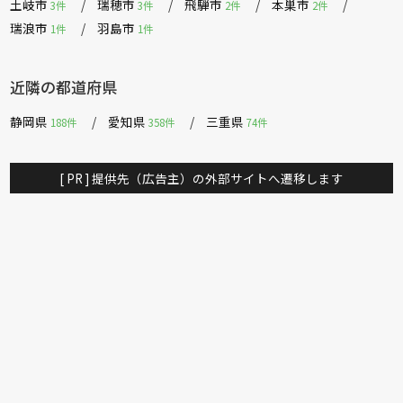
土岐市
瑞穂市
飛騨市
本巣市
3件
3件
2件
2件
瑞浪市
羽島市
1件
1件
近隣の都道府県
静岡県
愛知県
三重県
188件
358件
74件
[ PR ] 提供先（広告主）の外部サイトへ遷移します