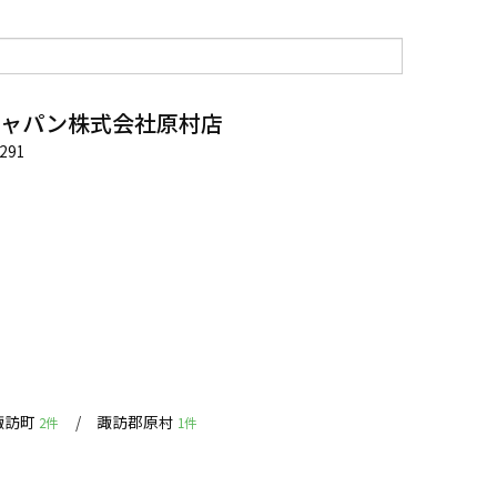
ジャパン株式会社原村店
91
諏訪町
諏訪郡原村
2件
1件