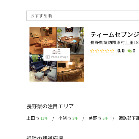
ティームセブン
長野県諏訪郡原村上里182
0.0
0
長野県の注目エリア
上田市
小諸市
茅野市
諏訪郡下
11件
2件
2件
近隣の都道府県