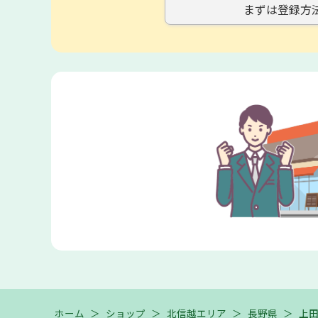
まずは登録方
ホーム
＞
ショップ
＞
北信越エリア
＞
長野県
＞
上