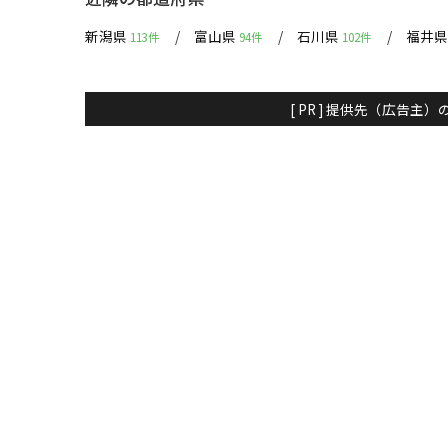
新潟県
富山県
石川県
福井
113件
94件
102件
[ PR ] 提供先（広告