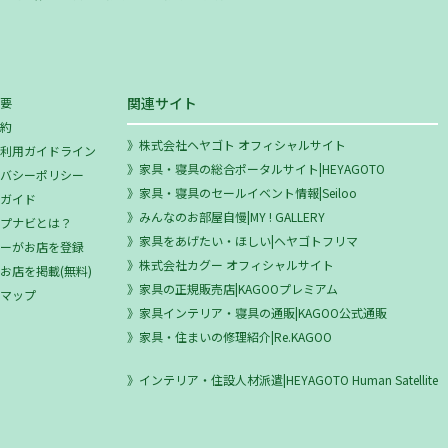
関連サイト
概要
規約
株式会社ヘヤゴト オフィシャルサイト
ミ利用ガイドライン
家具・寝具の総合ポータルサイト|HEYAGOTO
イバシーポリシー
家具・寝具のセールイベント情報|Seiloo
用ガイド
みんなのお部屋自慢|MY ! GALLERY
ップナビとは？
家具をあげたい・ほしい|ヘヤゴトフリマ
ザーがお店を登録
株式会社カグー オフィシャルサイト
お店を掲載(無料)
家具の正規販売店|KAGOOプレミアム
トマップ
家具インテリア・寝具の通販|KAGOO公式通販
家具・住まいの修理紹介|Re.KAGOO
インテリア・住設人材派遣|HEYAGOTO Human Satellite