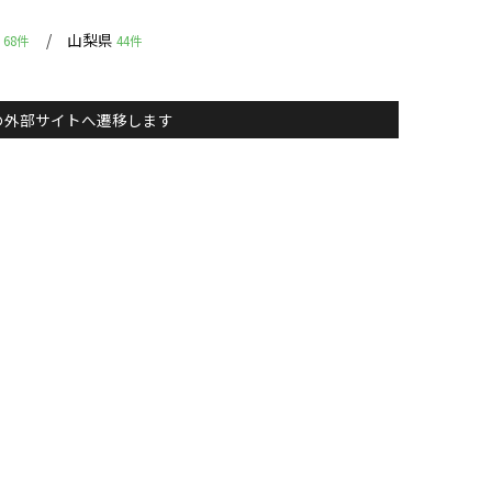
県
山梨県
68件
44件
主）の外部サイトへ遷移します