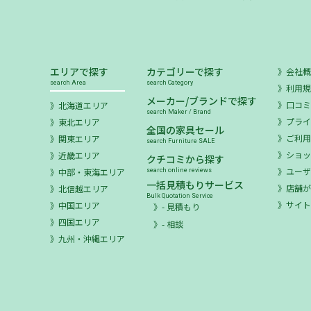
エリアで探す
カテゴリーで探す
会社
search Area
search Category
利用
メーカー/ブランドで探す
口コ
北海道エリア
search Maker / Brand
プラ
東北エリア
全国の家具セール
ご利
関東エリア
search Furniture SALE
ショ
近畿エリア
クチコミから探す
ユー
中部・東海エリア
search online reviews
一括見積もりサービス
店舗が
北信越エリア
Bulk Quotation Service
サイ
中国エリア
- 見積もり
四国エリア
- 相談
九州・沖縄エリア