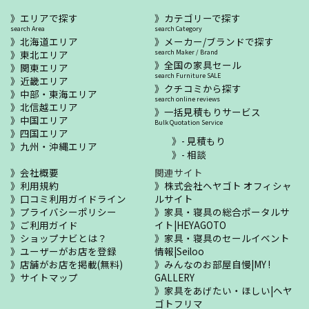
エリアで探す
カテゴリーで探す
search Area
search Category
北海道エリア
メーカー/ブランドで探す
東北エリア
search Maker / Brand
全国の家具セール
関東エリア
search Furniture SALE
近畿エリア
クチコミから探す
中部・東海エリア
search online reviews
北信越エリア
一括見積もりサービス
中国エリア
Bulk Quotation Service
四国エリア
- 見積もり
九州・沖縄エリア
- 相談
会社概要
関連サイト
利用規約
株式会社ヘヤゴト オフィシャ
口コミ利用ガイドライン
ルサイト
プライバシーポリシー
家具・寝具の総合ポータルサ
ご利用ガイド
イト|HEYAGOTO
ショップナビとは？
家具・寝具のセールイベント
ユーザーがお店を登録
情報|Seiloo
店舗がお店を掲載(無料)
みんなのお部屋自慢|MY !
サイトマップ
GALLERY
家具をあげたい・ほしい|ヘヤ
ゴトフリマ