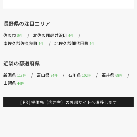
長野県の注目エリア
佐久市
北佐久郡軽井沢町
8件
4件
南佐久郡佐久穂町
北佐久郡御代田町
1件
1件
近隣の都道府県
新潟県
富山県
石川県
福井県
113件
94件
102件
68件
山梨県
44件
[ PR ] 提供先（広告主）の外部サイトへ遷移します