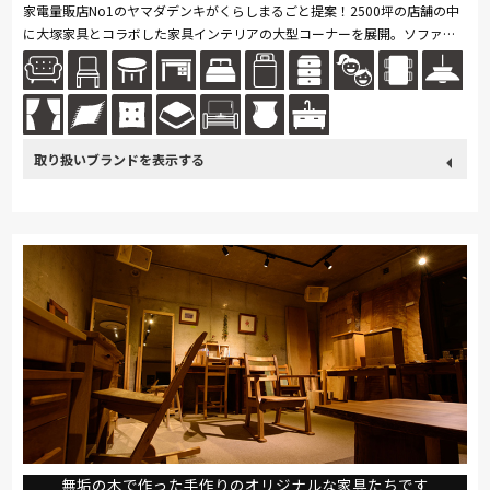
家電量販店No1のヤマダデンキがくらしまるごと提案！2500坪の店舗の中
に大塚家具とコラボした家具インテリアの大型コーナーを展開。ソファ・
ベッド・ダイニングなど地域最大級の品揃え。リーズナブルなお手頃価格
の...続きを読む
取り扱い
カリモク家具
France Bed
nishikawa(西川)
Sealy
ブランド
SIMMONS
浜本工芸
小島工芸
綾野製作所
ドリームベッド
Serta
Stressless
HTLワタリジャパン
コイズミ
Pamouna
PARAMOUNT BED
イバタインテリア
無垢の木で作った手作りのオリジナルな家具たちです