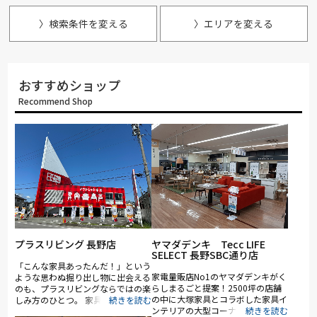
〉検索条件を変える
〉エリアを変える
おすすめショップ
Recommend Shop
プラスリビング 長野店
ヤマダデンキ Tecc LIFE
SELECT 長野SBC通り店
「こんな家具あったんだ！」という
家電量販店No1のヤマダデンキがく
ような思わぬ掘り出し物に出会える
らしまるごと提案！2500坪の店舗
のも、プラスリビングならではの楽
の中に大塚家具とコラボした家具イ
しみ方のひとつ。 家具をお探しの
ンテリアの大型コーナーを展開。ソ
方は是非、プラスリビングでもイン