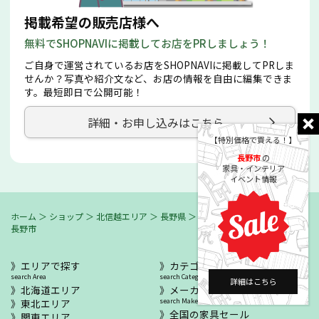
掲載希望の販売店様へ
無料でSHOPNAVIに掲載してお店をPRしましょう！
ご自身で運営されているお店をSHOPNAVIに掲載してPRしま
せんか？写真や紹介文など、お店の情報を自由に編集できま
す。最短即日で公開可能！
詳細・お申し込みはこちら
【特別価格で買える！】
長野市
の
家具・インテリア
イベント情報
ホーム
＞
ショップ
＞
北信越エリア
＞
長野県
＞
長野・志賀高原・北信濃
＞
長野市
エリアで探す
カテゴリーで探す
search Area
search Category
詳細はこちら
北海道エリア
メーカー/ブランドで探す
東北エリア
search Maker / Brand
全国の家具セール
関東エリア