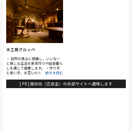
ファ・ベッド・ダイニングなど地域
テリアをご覧ください！ また、価
最大級の品揃え。リーズナブルなお
格帯も幅広くご用意しているため、
手頃価格の物からカリモク、浜本工
ご予算に合わせて無理なくお選びい
芸、シモンズ、ポルトローナ・フラ
ただけるのも大きな特長です。 店
ウなど国内外の有名ブランドも多数
頭で実際にコーディネートをイメー
展示。特に電動リクライニングソフ
ジしながら、理想の空間づくりを自
ァや電動ベッドは地域最大級の充実
由に楽しんでいただけます。
のラインナップ。大塚家具のスタッ
フやスリープアドバイザーなど専門
性のあるスタッフが在籍し、お客様
に寄り添った納得の接客でお待ち致
木工房グルッペ
しております。
・ 自然の恵みに感謝し、いいなー
と感じる生活を家具作りや田舎暮ら
しを通じて提案します。 ・作り手
と使い手、お互いの幸せを願って活
動します。 ・永く使えるように丈
夫な作り、使い易さとプロポーショ
[ PR ] 提供先（広告主）の外部サイトへ遷移します
ンの美しさ、木の個性を大切にした
家具作りを追求します。 ・Simple
is best. Back to basics.