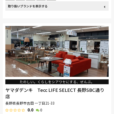
取り扱い
France Bed
関家具
Sealy
ドリームベッド
Pamouna
ブランド
たのしい。くらしをシアワセにする、ぜんぶ。
ヤマダデンキ Tecc LIFE SELECT 長野SBC通り
店
長野県長野市吉田 一丁目21-33
0.0
0