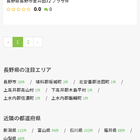
長野県長野市金井田32 プラザM
0.0
0
‹
1
2
›
長野県の注目エリア
長野市
埴科郡坂城町
北安曇郡池田町
20件
2件
1件
上高井郡高山村
下高井郡木島平村
1件
1件
上水内郡信濃町
上水内郡飯綱町
1件
1件
近隣の都道府県
新潟県
富山県
石川県
福井県
113件
94件
102件
68件
山梨県
44件