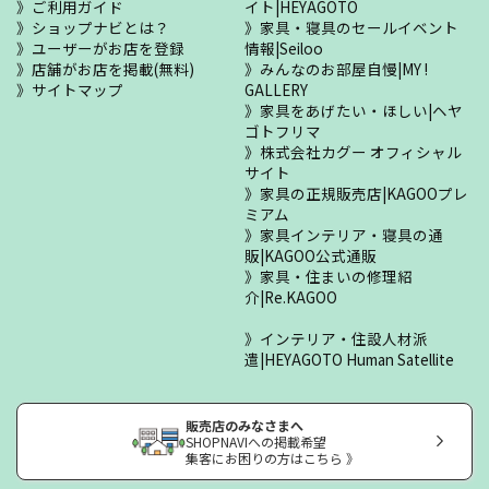
ご利用ガイド
イト|HEYAGOTO
ショップナビとは？
家具・寝具のセールイベント
ユーザーがお店を登録
情報|Seiloo
店舗がお店を掲載(無料)
みんなのお部屋自慢|MY !
サイトマップ
GALLERY
家具をあげたい・ほしい|ヘヤ
ゴトフリマ
株式会社カグー オフィシャル
サイト
家具の正規販売店|KAGOOプレ
ミアム
家具インテリア・寝具の通
販|KAGOO公式通販
家具・住まいの修理紹
介|Re.KAGOO
インテリア・住設人材派
遣|HEYAGOTO Human Satellite
販売店のみなさまへ
SHOPNAVIへの掲載希望
集客にお困りの方はこちら 》