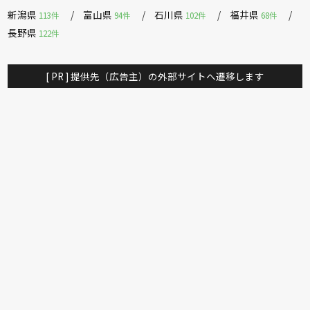
新潟県
富山県
石川県
福井県
113件
94件
102件
68件
長野県
122件
[ PR ] 提供先（広告主）の外部サイトへ遷移します