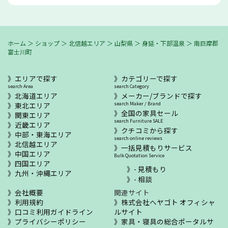
ホーム
＞
ショップ
＞
北信越エリア
＞
山梨県
＞
身延・下部温泉
＞
南巨摩郡
富士川町
エリアで探す
カテゴリーで探す
search Area
search Category
北海道エリア
メーカー/ブランドで探す
東北エリア
search Maker / Brand
全国の家具セール
関東エリア
search Furniture SALE
近畿エリア
クチコミから探す
中部・東海エリア
search online reviews
北信越エリア
一括見積もりサービス
中国エリア
Bulk Quotation Service
四国エリア
- 見積もり
九州・沖縄エリア
- 相談
会社概要
関連サイト
利用規約
株式会社ヘヤゴト オフィシャ
口コミ利用ガイドライン
ルサイト
プライバシーポリシー
家具・寝具の総合ポータルサ