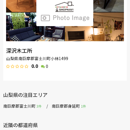
深沢木工所
山梨県南巨摩郡富士川町小林1499
0.0
0
山梨県の注目エリア
南巨摩郡富士川町
南巨摩郡身延町
3件
1件
近隣の都道府県