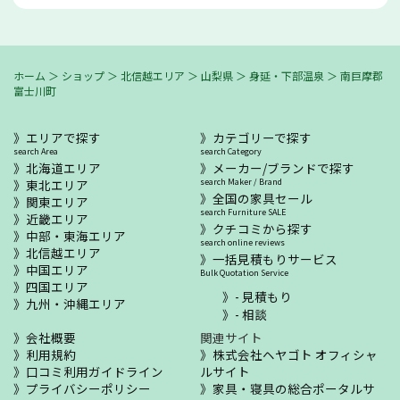
ホーム
＞
ショップ
＞
北信越エリア
＞
山梨県
＞
身延・下部温泉
＞
南巨摩郡
富士川町
エリアで探す
カテゴリーで探す
search Area
search Category
北海道エリア
メーカー/ブランドで探す
東北エリア
search Maker / Brand
全国の家具セール
関東エリア
search Furniture SALE
近畿エリア
クチコミから探す
中部・東海エリア
search online reviews
北信越エリア
一括見積もりサービス
中国エリア
Bulk Quotation Service
四国エリア
- 見積もり
九州・沖縄エリア
- 相談
会社概要
関連サイト
利用規約
株式会社ヘヤゴト オフィシャ
口コミ利用ガイドライン
ルサイト
プライバシーポリシー
家具・寝具の総合ポータルサ