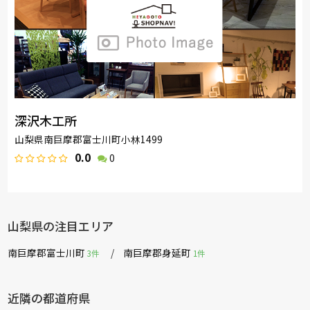
深沢木工所
山梨県南巨摩郡富士川町小林1499
0.0
0
山梨県の注目エリア
南巨摩郡富士川町
南巨摩郡身延町
3件
1件
近隣の都道府県