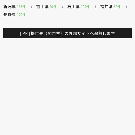
新潟県
富山県
石川県
福井県
113件
94件
102件
68件
長野県
122件
[ PR ] 提供先（広告主）の外部サイトへ遷移します