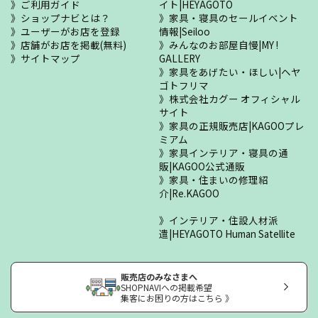
ご利用ガイド
イト|HEYAGOTO
ショップナビとは？
家具・寝具のセールイベント
ユーザーがお店を登録
情報|Seiloo
店舗がお店を掲載(無料)
みんなのお部屋自慢|MY !
サイトマップ
GALLERY
家具をあげたい・ほしい|ヘヤ
ゴトフリマ
株式会社カグー オフィシャル
サイト
家具の正規販売店|KAGOOプレ
ミアム
家具インテリア・寝具の通
販|KAGOO公式通販
家具・住まいの修理紹
介|Re.KAGOO
インテリア・住設人材派
遣|HEYAGOTO Human Satellite
販売店のみなさまへ
SHOPNAVIへの掲載希望
集客にお困りの方はこちら 》