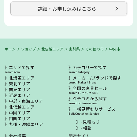
詳細・お申し込みはこちら
ホーム
＞
ショップ
＞
北信越エリア
＞
山梨県
＞
その他の市
＞
中央市
エリアで探す
カテゴリーで探す
search Area
search Category
北海道エリア
メーカー/ブランドで探す
東北エリア
search Maker / Brand
全国の家具セール
関東エリア
search Furniture SALE
近畿エリア
クチコミから探す
中部・東海エリア
search online reviews
北信越エリア
一括見積もりサービス
中国エリア
Bulk Quotation Service
四国エリア
- 見積もり
九州・沖縄エリア
- 相談
会社概要
関連サイト