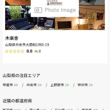
木楽舎
山梨県中央市大田和1965-19
0.0
0
山梨県の注目エリア
甲斐市
中央市
上野原市
甲州市
4件
3件
1件
1件
近隣の都道府県