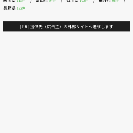
新潟県
富山県
石川県
福井県
113件
94件
102件
68件
長野県
122件
[ PR ] 提供先（広告主）の外部サイトへ遷移します