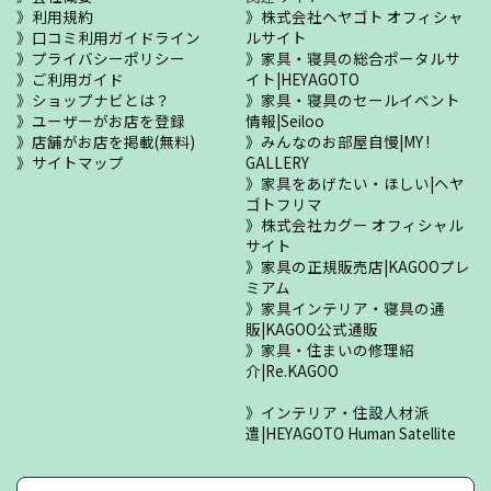
利用規約
株式会社ヘヤゴト オフィシャ
口コミ利用ガイドライン
ルサイト
プライバシーポリシー
家具・寝具の総合ポータルサ
ご利用ガイド
イト|HEYAGOTO
ショップナビとは？
家具・寝具のセールイベント
ユーザーがお店を登録
情報|Seiloo
店舗がお店を掲載(無料)
みんなのお部屋自慢|MY !
サイトマップ
GALLERY
家具をあげたい・ほしい|ヘヤ
ゴトフリマ
株式会社カグー オフィシャル
サイト
家具の正規販売店|KAGOOプレ
ミアム
家具インテリア・寝具の通
販|KAGOO公式通販
家具・住まいの修理紹
介|Re.KAGOO
インテリア・住設人材派
遣|HEYAGOTO Human Satellite