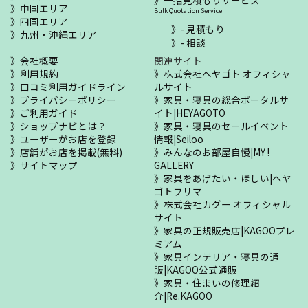
中国エリア
Bulk Quotation Service
四国エリア
- 見積もり
九州・沖縄エリア
- 相談
会社概要
関連サイト
利用規約
株式会社ヘヤゴト オフィシャ
口コミ利用ガイドライン
ルサイト
プライバシーポリシー
家具・寝具の総合ポータルサ
ご利用ガイド
イト|HEYAGOTO
ショップナビとは？
家具・寝具のセールイベント
ユーザーがお店を登録
情報|Seiloo
店舗がお店を掲載(無料)
みんなのお部屋自慢|MY !
サイトマップ
GALLERY
家具をあげたい・ほしい|ヘヤ
ゴトフリマ
株式会社カグー オフィシャル
サイト
家具の正規販売店|KAGOOプレ
ミアム
家具インテリア・寝具の通
販|KAGOO公式通販
家具・住まいの修理紹
介|Re.KAGOO