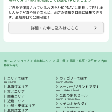
ご自身で運営されているお店をSHOPNAVIに掲載してPRしま
せんか？写真や紹介文など、お店の情報を自由に編集できま
す。最短即日で公開可能！
詳細・お申し込みはこちら
ホーム
＞
ショップ
＞
北信越エリア
＞
福井県
＞
福井・芦原・永平寺
＞
吉田
郡永平寺町
エリアで探す
カテゴリーで探す
search Area
search Category
北海道エリア
メーカー/ブランドで探す
東北エリア
search Maker / Brand
全国の家具セール
関東エリア
search Furniture SALE
近畿エリア
クチコミから探す
中部・東海エリア
search online reviews
北信越エリア
一括見積もりサービス