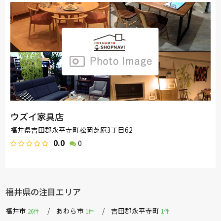
ウズイ家具店
福井県吉田郡永平寺町松岡芝原3丁目62
0.0
0
福井県の注目エリア
福井市
あわら市
吉田郡永平寺町
26件
1件
1件