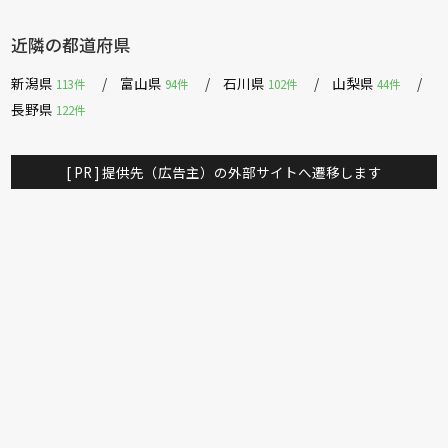
近隣の都道府県
新潟県
富山県
石川県
山梨県
113件
94件
102件
44件
長野県
122件
[ PR ] 提供先（広告主）の外部サイトへ遷移します