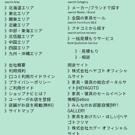
search Area
search Category
北海道エリア
メーカー/ブランドで探す
東北エリア
search Maker / Brand
全国の家具セール
関東エリア
search Furniture SALE
近畿エリア
クチコミから探す
中部・東海エリア
search online reviews
北信越エリア
一括見積もりサービス
中国エリア
Bulk Quotation Service
四国エリア
- 見積もり
九州・沖縄エリア
- 相談
会社概要
関連サイト
利用規約
株式会社ヘヤゴト オフィシャ
口コミ利用ガイドライン
ルサイト
プライバシーポリシー
家具・寝具の総合ポータルサ
ご利用ガイド
イト|HEYAGOTO
ショップナビとは？
家具・寝具のセールイベント
ユーザーがお店を登録
情報|Seiloo
店舗がお店を掲載(無料)
みんなのお部屋自慢|MY !
サイトマップ
GALLERY
家具をあげたい・ほしい|ヘヤ
ゴトフリマ
株式会社カグー オフィシャル
サイト