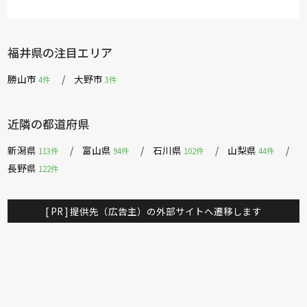
福井県の注目エリア
勝山市
大野市
4件
3件
近隣の都道府県
新潟県
富山県
石川県
山梨県
113件
94件
102件
44件
長野県
122件
[ PR ] 提供先（広告主）の外部サイトへ遷移します