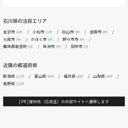
石川県の注目エリア
金沢市
小松市
白山市
加賀市
46件
11件
9件
6件
七尾市
かほく市
野々市市
5件
4件
4件
鳳珠郡能登町
珠洲市
羽咋市
3件
3件
2件
近隣の都道府県
新潟県
富山県
福井県
山梨県
113件
94件
68件
44件
長野県
122件
[ PR ] 提供先（広告主）の外部サイトへ遷移します