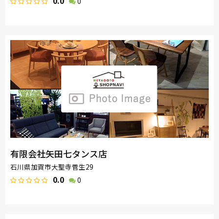
0.0
0
有限会社矢田七タンス店
石川県加賀市大聖寺菅生29
0.0
0