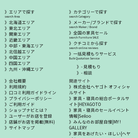
エリアで探す
カテゴリーで探す
search Area
search Category
北海道エリア
メーカー/ブランドで探す
東北エリア
search Maker / Brand
全国の家具セール
関東エリア
search Furniture SALE
近畿エリア
クチコミから探す
中部・東海エリア
search online reviews
北信越エリア
一括見積もりサービス
中国エリア
Bulk Quotation Service
四国エリア
- 見積もり
九州・沖縄エリア
- 相談
会社概要
関連サイト
利用規約
株式会社ヘヤゴト オフィシャ
口コミ利用ガイドライン
ルサイト
プライバシーポリシー
家具・寝具の総合ポータルサ
ご利用ガイド
イト|HEYAGOTO
ショップナビとは？
家具・寝具のセールイベント
ユーザーがお店を登録
情報|Seiloo
店舗がお店を掲載(無料)
みんなのお部屋自慢|MY !
サイトマップ
GALLERY
家具をあげたい・ほしい|ヘヤ