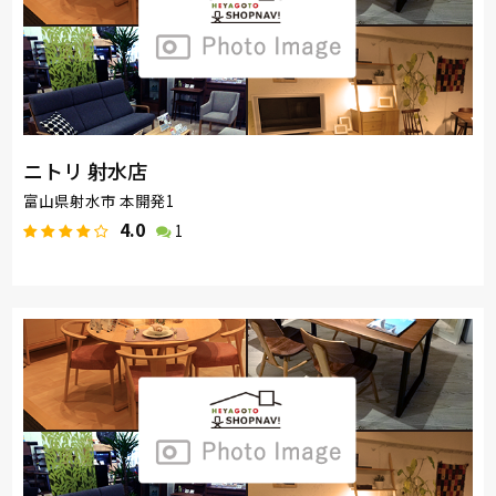
ニトリ 射水店
富山県射水市 本開発1
4.0
1