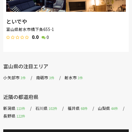
といでや
富山県射水市橋下条655-1
0.0
0
富山県の注目エリア
小矢部市
南砺市
射水市
3件
3件
3件
近隣の都道府県
新潟県
石川県
福井県
山梨県
113件
102件
68件
44件
長野県
122件