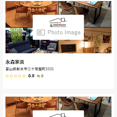
永森家具
富山県射水市三ケ常盤町3331
0.0
0