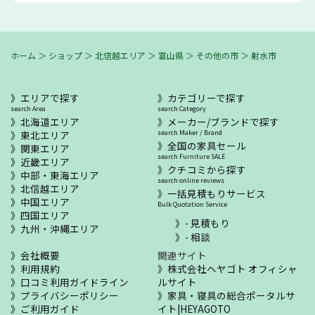
ホーム
＞
ショップ
＞
北信越エリア
＞
富山県
＞
その他の市
＞
射水市
エリアで探す
カテゴリーで探す
search Area
search Category
北海道エリア
メーカー/ブランドで探す
東北エリア
search Maker / Brand
全国の家具セール
関東エリア
search Furniture SALE
近畿エリア
クチコミから探す
中部・東海エリア
search online reviews
北信越エリア
一括見積もりサービス
中国エリア
Bulk Quotation Service
四国エリア
- 見積もり
九州・沖縄エリア
- 相談
会社概要
関連サイト
利用規約
株式会社ヘヤゴト オフィシャ
口コミ利用ガイドライン
ルサイト
プライバシーポリシー
家具・寝具の総合ポータルサ
ご利用ガイド
イト|HEYAGOTO