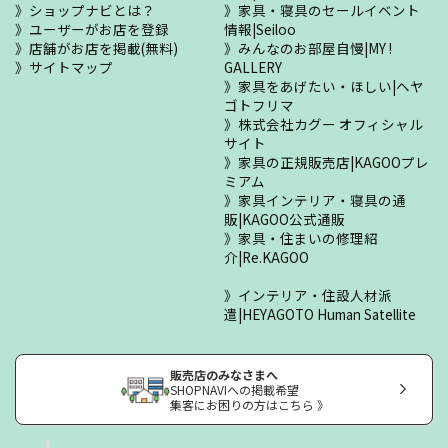
ショップナビとは？
家具・寝具のセールイベント
ユーザーがお店を登録
情報|Seiloo
店舗がお店を掲載(無料)
みんなのお部屋自慢|MY !
サイトマップ
GALLERY
家具をあげたい・ほしい|ヘヤ
ゴトフリマ
株式会社カグー オフィシャル
サイト
家具の正規販売店|KAGOOプレ
ミアム
家具インテリア・寝具の通
販|KAGOO公式通販
家具・住まいの修理紹
介|Re.KAGOO
インテリア・住設人材派
遣|HEYAGOTO Human Satellite
販売店のみなさまへ
SHOPNAVIへの掲載希望
集客にお困りの方はこちら 》