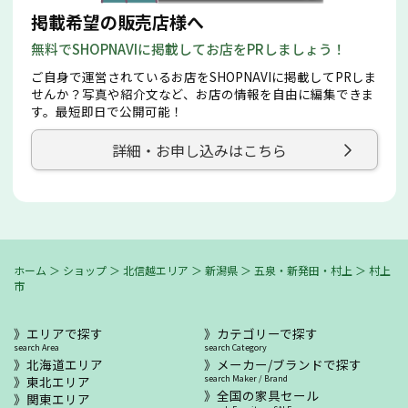
掲載希望の販売店様へ
無料でSHOPNAVIに掲載してお店をPRしましょう！
ご自身で運営されているお店をSHOPNAVIに掲載してPRしま
せんか？写真や紹介文など、お店の情報を自由に編集できま
す。最短即日で公開可能！
詳細・お申し込みはこちら
ホーム
＞
ショップ
＞
北信越エリア
＞
新潟県
＞
五泉・新発田・村上
＞
村上
市
エリアで探す
カテゴリーで探す
search Area
search Category
北海道エリア
メーカー/ブランドで探す
東北エリア
search Maker / Brand
全国の家具セール
関東エリア