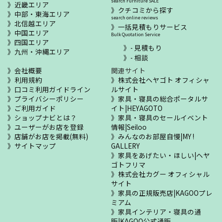
search Furniture SALE
近畿エリア
クチコミから探す
中部・東海エリア
search online reviews
北信越エリア
一括見積もりサービス
中国エリア
Bulk Quotation Service
四国エリア
- 見積もり
九州・沖縄エリア
- 相談
会社概要
関連サイト
利用規約
株式会社ヘヤゴト オフィシャ
口コミ利用ガイドライン
ルサイト
プライバシーポリシー
家具・寝具の総合ポータルサ
ご利用ガイド
イト|HEYAGOTO
ショップナビとは？
家具・寝具のセールイベント
ユーザーがお店を登録
情報|Seiloo
店舗がお店を掲載(無料)
みんなのお部屋自慢|MY !
サイトマップ
GALLERY
家具をあげたい・ほしい|ヘヤ
ゴトフリマ
株式会社カグー オフィシャル
サイト
家具の正規販売店|KAGOOプレ
ミアム
家具インテリア・寝具の通
販|KAGOO公式通販