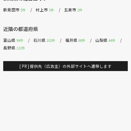
新発田市
村上市
五泉市
5件
5件
2件
近隣の都道府県
富山県
石川県
福井県
山梨県
94件
102件
68件
44件
長野県
122件
[ PR ] 提供先（広告主）の外部サイトへ遷移します