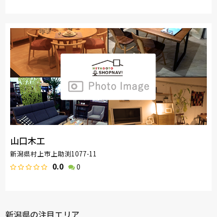
山口木工
新潟県村上市上助渕1077-11
0.0
0
新潟県の注目エリア