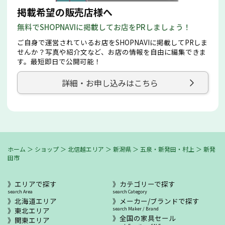
掲載希望の販売店様へ
無料でSHOPNAVIに掲載してお店をPRしましょう！
ご自身で運営されているお店をSHOPNAVIに掲載してPRしま
せんか？写真や紹介文など、お店の情報を自由に編集できま
す。最短即日で公開可能！
詳細・お申し込みはこちら
ホーム
＞
ショップ
＞
北信越エリア
＞
新潟県
＞
五泉・新発田・村上
＞
新発
田市
エリアで探す
カテゴリーで探す
search Area
search Category
北海道エリア
メーカー/ブランドで探す
東北エリア
search Maker / Brand
全国の家具セール
関東エリア