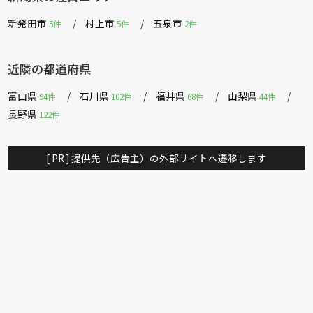
新発田市
村上市
五泉市
5件
5件
2件
近隣の都道府県
富山県
石川県
福井県
山梨県
94件
102件
68件
44件
長野県
122件
[ PR ] 提供先（広告主）の外部サイトへ遷移します