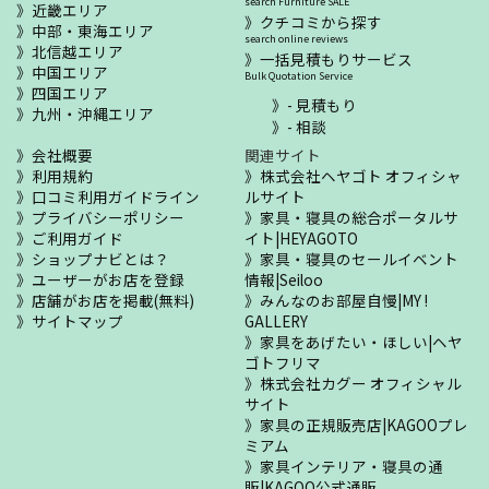
search Furniture SALE
近畿エリア
クチコミから探す
中部・東海エリア
search online reviews
北信越エリア
一括見積もりサービス
中国エリア
Bulk Quotation Service
四国エリア
- 見積もり
九州・沖縄エリア
- 相談
会社概要
関連サイト
利用規約
株式会社ヘヤゴト オフィシャ
口コミ利用ガイドライン
ルサイト
プライバシーポリシー
家具・寝具の総合ポータルサ
ご利用ガイド
イト|HEYAGOTO
ショップナビとは？
家具・寝具のセールイベント
ユーザーがお店を登録
情報|Seiloo
店舗がお店を掲載(無料)
みんなのお部屋自慢|MY !
サイトマップ
GALLERY
家具をあげたい・ほしい|ヘヤ
ゴトフリマ
株式会社カグー オフィシャル
サイト
家具の正規販売店|KAGOOプレ
ミアム
家具インテリア・寝具の通
販|KAGOO公式通販