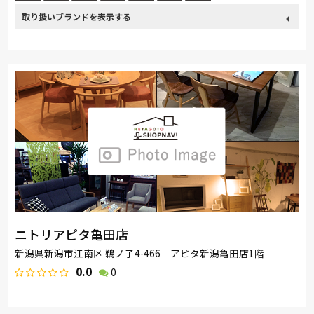
取り扱い
その他
カリモク家具
France Bed
大塚家具製造販売
ブランド
関家具
ASLEEP
nishikawa(西川)
飛騨の家具
Sealy
SIMMONS
浜本工芸
冨士ファニチア
ナガノインテリア
小島工芸
綾野製作所
ドリームベッド
Serta
TEMPUR
Stressless
HTLワタリジャパン
サンゲツ
マルニ木工
ニトリアピタ亀田店
新潟県新潟市江南区 鵜ノ子4-466 アピタ新潟亀田店1階
0.0
0