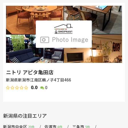
ニトリ アピタ亀田店
新潟県新潟市江南区鵜ノ子4丁目466
0.0
0
新潟県の注目エリア
新潟市中央区
佐渡市
三条市
20件
6件
5件