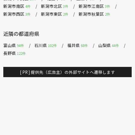
新潟市南区
新潟市北区
新潟市江南区
4件
3件
3件
新潟市西区
新潟市東区
新潟市秋葉区
3件
2件
2件
近隣の都道府県
富山県
石川県
福井県
山梨県
94件
102件
68件
44件
長野県
122件
[ PR ] 提供先（広告主）の外部サイトへ遷移します