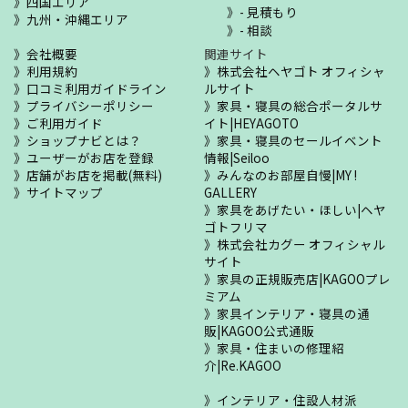
四国エリア
- 見積もり
九州・沖縄エリア
- 相談
会社概要
関連サイト
利用規約
株式会社ヘヤゴト オフィシャ
口コミ利用ガイドライン
ルサイト
プライバシーポリシー
家具・寝具の総合ポータルサ
ご利用ガイド
イト|HEYAGOTO
ショップナビとは？
家具・寝具のセールイベント
ユーザーがお店を登録
情報|Seiloo
店舗がお店を掲載(無料)
みんなのお部屋自慢|MY !
サイトマップ
GALLERY
家具をあげたい・ほしい|ヘヤ
ゴトフリマ
株式会社カグー オフィシャル
サイト
家具の正規販売店|KAGOOプレ
ミアム
家具インテリア・寝具の通
販|KAGOO公式通販
家具・住まいの修理紹
介|Re.KAGOO
インテリア・住設人材派