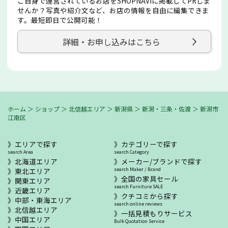
ご自身で運営されているお店をSHOPNAVIに掲載してPRしま
せんか？写真や紹介文など、お店の情報を自由に編集できま
す。最短即日で公開可能！
詳細・お申し込みはこちら
ホーム
＞
ショップ
＞
北信越エリア
＞
新潟県
＞
新潟・三条・佐渡
＞
新潟市
江南区
エリアで探す
カテゴリーで探す
search Area
search Category
北海道エリア
メーカー/ブランドで探す
東北エリア
search Maker / Brand
全国の家具セール
関東エリア
search Furniture SALE
近畿エリア
クチコミから探す
中部・東海エリア
search online reviews
北信越エリア
一括見積もりサービス
中国エリア
Bulk Quotation Service