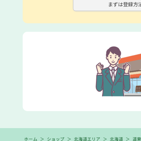
まずは登録方
ホーム
＞
ショップ
＞
北海道エリア
＞
北海道
＞
道東