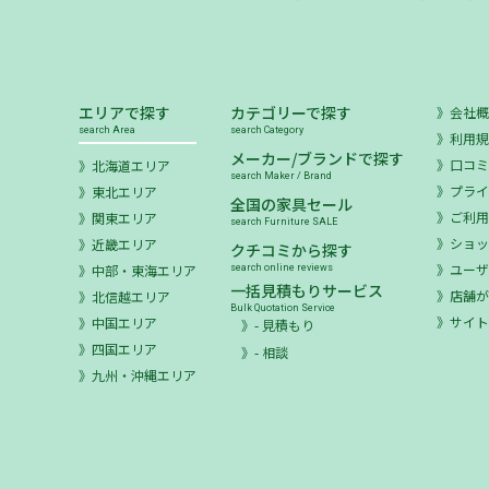
エリアで探す
カテゴリーで探す
会社
search Area
search Category
利用
メーカー/ブランドで探す
口コ
北海道エリア
search Maker / Brand
プラ
東北エリア
全国の家具セール
ご利
関東エリア
search Furniture SALE
ショ
近畿エリア
クチコミから探す
ユー
中部・東海エリア
search online reviews
一括見積もりサービス
店舗が
北信越エリア
Bulk Quotation Service
サイ
中国エリア
- 見積もり
四国エリア
- 相談
九州・沖縄エリア