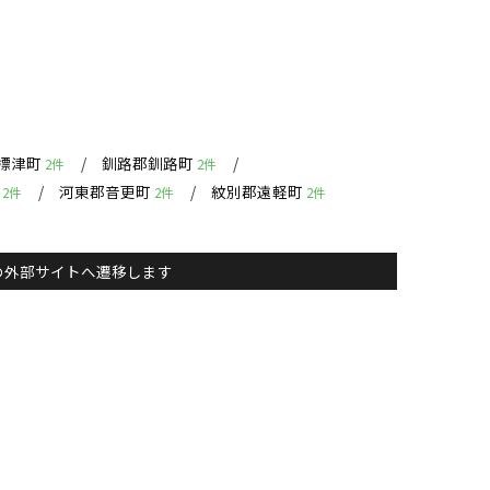
標津町
釧路郡釧路町
2件
2件
町
河東郡音更町
紋別郡遠軽町
2件
2件
2件
主）の外部サイトへ遷移します