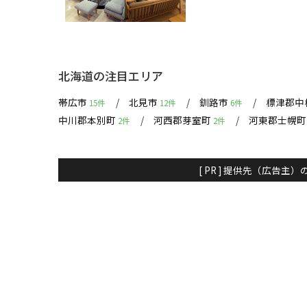
北海道の注目エリア
帯広市
北見市
釧路市
標津郡中
15件
12件
6件
中川郡本別町
河西郡芽室町
河東郡士幌
2件
2件
[ PR ] 提供先（広告