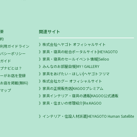
関連サイト
概要
規約
株式会社ヘヤゴト オフィシャルサイト
ミ利用ガイドライン
家具・寝具の総合ポータルサイト|HEYAGOTO
イバシーポリシー
家具・寝具のセールイベント情報|Seiloo
用ガイド
みんなのお部屋自慢|MY ! GALLERY
ップナビとは？
家具をあげたい・ほしい|ヘヤゴトフリマ
ザーがお店を登録
株式会社カグー オフィシャルサイト
お店を掲載(無料)
家具の正規販売店|KAGOOプレミアム
トマップ
家具インテリア・寝具の通販|KAGOO公式通販
家具・住まいの修理紹介|Re.KAGOO
インテリア・住設人材派遣|HEYAGOTO Human Satellite