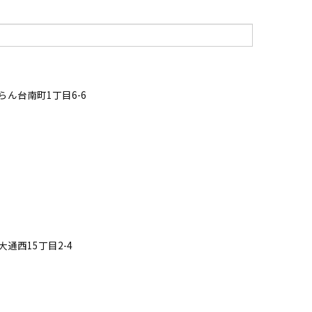
ん台南町1丁目6-6
通西15丁目2-4