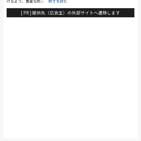
けるよう、豊富な商品を取り揃え
て、家具はお客様がイメージしやす
いように、リビングやキッチン、ベ
[ PR ] 提供先（広告主）の外部サイトへ遷移します
ッドルームなど、生活のシーン・季
節ごとにコーディネートを変えて展
示をしています。 また、一部地域
を除いては、自社開発のシステムキ
ッチンなどさまざまなタイプの家具
も豊富に取り揃えており、お客様の
ライフスタイルに合わせてお部屋を
まるごとトータルコーディネートす
ることができます。 ニトリのお店
で、住まいの「楽しさ」「豊かさ」
をぜひ実感してください。