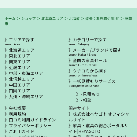
ホーム
＞
ショップ
＞
北海道エリア
＞
北海道
＞
道央：札幌市近郊 他
＞
室蘭
市
エリアで探す
カテゴリーで探す
search Area
search Category
北海道エリア
メーカー/ブランドで探す
東北エリア
search Maker / Brand
全国の家具セール
関東エリア
search Furniture SALE
近畿エリア
クチコミから探す
中部・東海エリア
search online reviews
北信越エリア
一括見積もりサービス
中国エリア
Bulk Quotation Service
四国エリア
- 見積もり
九州・沖縄エリア
- 相談
会社概要
関連サイト
利用規約
株式会社ヘヤゴト オフィシャ
口コミ利用ガイドライン
ルサイト
プライバシーポリシー
家具・寝具の総合ポータルサ
ご利用ガイド
イト|HEYAGOTO