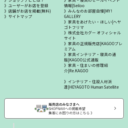
ショップナビとは？
家具・寝具のセールイベント
ユーザーがお店を登録
情報|Seiloo
店舗がお店を掲載(無料)
みんなのお部屋自慢|MY !
サイトマップ
GALLERY
家具をあげたい・ほしい|ヘヤ
ゴトフリマ
株式会社カグー オフィシャル
サイト
家具の正規販売店|KAGOOプレ
ミアム
家具インテリア・寝具の通
販|KAGOO公式通販
家具・住まいの修理紹
介|Re.KAGOO
インテリア・住設人材派
遣|HEYAGOTO Human Satellite
販売店のみなさまへ
SHOPNAVIへの掲載希望
集客にお困りの方はこちら 》