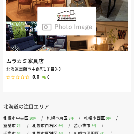
ムラカミ家具店
北海道室蘭市中島町1丁目3-3
0.0
0
北海道の注目エリア
札幌市中央区
札幌市東区
札幌市西区
20件
9件
9件
室蘭市
札幌市白石区
苫小牧市
7件
6件
6件
千歳市
札幌市厚別区
札幌市清田区
5件
4件
4件