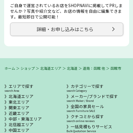
ご自身で運営されているお店をSHOPNAVIに掲載してPRしま
せんか？写真や紹介文など、お店の情報を自由に編集できま
す。最短即日で公開可能！
詳細・お申し込みはこちら
ホーム
＞
ショップ
＞
北海道エリア
＞
北海道
＞
道南：函館 他
＞
函館市
エリアで探す
カテゴリーで探す
search Area
search Category
北海道エリア
メーカー/ブランドで探す
東北エリア
search Maker / Brand
全国の家具セール
関東エリア
search Furniture SALE
近畿エリア
クチコミから探す
中部・東海エリア
search online reviews
北信越エリア
一括見積もりサービス
中国エリア
Bulk Quotation Service