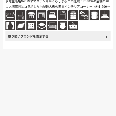
家電量販店No1のヤマダデンキがくらしまるごと提案！2500坪の店舗の中
に大塚家具とコラボした地域最大級の家具インテリアコーナー（約1,200
坪）を展開。ソファ・ベッド・ダイニングなど地域最大級の品揃え。「体
感・...続きを読む
取り扱い
カリモク家具
France Bed
nishikawa(西川)
Sealy
ブランド
SIMMONS
浜本工芸
小島工芸
綾野製作所
ドリームベッド
Serta
Stressless
HTLワタリジャパン
コイズミ
Pamouna
Calligaris
PARAMOUNT BED
イバタインテリア