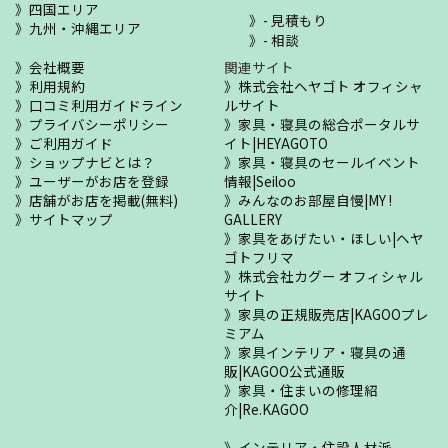
四国エリア
- 見積もり
九州・沖縄エリア
- 相談
会社概要
関連サイト
利用規約
株式会社ヘヤゴト オフィシャ
口コミ利用ガイドライン
ルサイト
プライバシーポリシー
家具・寝具の総合ポータルサ
ご利用ガイド
イト|HEYAGOTO
ショップナビとは？
家具・寝具のセールイベント
ユーザーがお店を登録
情報|Seiloo
店舗がお店を掲載(無料)
みんなのお部屋自慢|MY !
サイトマップ
GALLERY
家具をあげたい・ほしい|ヘヤ
ゴトフリマ
株式会社カグー オフィシャル
サイト
家具の正規販売店|KAGOOプレ
ミアム
家具インテリア・寝具の通
販|KAGOO公式通販
家具・住まいの修理紹
介|Re.KAGOO
インテリア・住設人材派