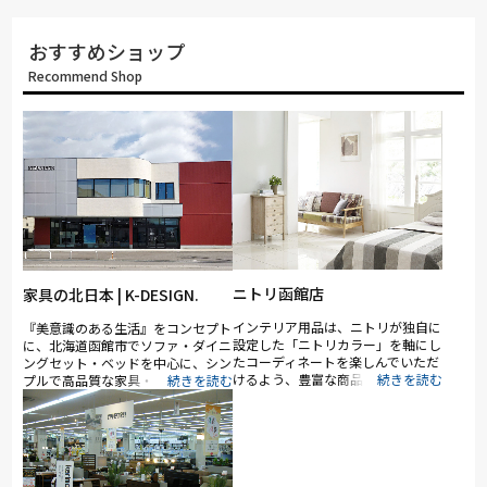
おすすめショップ
Recommend Shop
ニトリ函館店
家具の北日本 | K-DESIGN.
インテリア用品は、ニトリが独自に
『美意識のある生活』をコンセプト
設定した「ニトリカラー」を軸にし
に、北海道函館市でソファ・ダイニ
たコーディネートを楽しんでいただ
ングセット・ベッドを中心に、シン
けるよう、豊富な商品を取り揃え
プルで高品質な家具・インテリアを
て、家具はお客様がイメージしやす
ご提案いたしております。
いように、リビングやキッチン、ベ
ッドルームなど、生活のシーン・季
節ごとにコーディネートを変えて展
示をしています。 また、一部地域
を除いては、自社開発のシステムキ