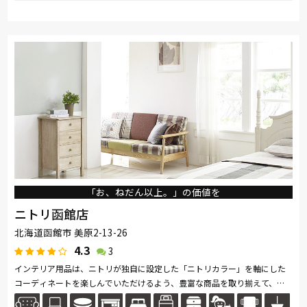
取り扱い
飛騨の家具
SIMMONS
浜本工芸
日本ベッド
ブランド
ナガノインテリア
Pamouna
MARUICHI
飛騨産業
「お、ねだん以上。」の価値を
ニトリ函館店
北海道函館市 美原2-13-26
4.3
3
インテリア用品は、ニトリが独自に設定した「ニトリカラー」を軸にした
コーディネートを楽しんでいただけるよう、豊富な商品を取り揃えて、家
具はお客様がイメージしやすいように、リビングやキッチン、ベッドルー