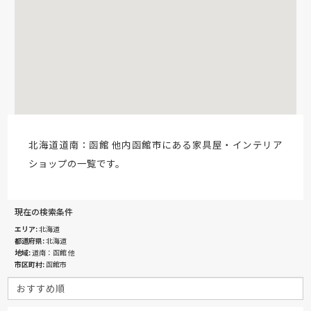
北海道道南：函館 他内函館市にある家具屋・インテリア
ショップの一覧です。
現在の検索条件
エリア
北海道
都道府県
北海道
地域
道南：函館 他
市区町村
函館市