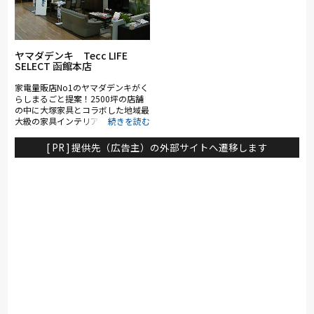
ッチンなどさまざまなタイプの家具
も豊富に取り揃えており、お客様の
ライフスタイルに合わせてお部屋を
まるごとトータルコーディネートす
ることができます。 ニトリのお店
ヤマダデンキ Tecc LIFE
で、住まいの「楽しさ」「豊かさ」
SELECT 函館本店
をぜひ実感してください。
家電量販店No1のヤマダデンキがく
らしまるごと提案！2500坪の店舗
の中に大塚家具とコラボした地域最
大級の家具インテリアコーナー（約
1,200坪）を展開。ソファ・ベッ
ド・ダイニングなど地域最大級の品
[ PR ] 提供先（広告主）の外部サイトへ遷移します
揃え。「体感・体験」をコンセプト
に、リーズナブルなお買い得品から
カリモク、フランスベッド、シモン
ズ、ポルトローナ・フラウなど国内
外の有名ブランドも多数展示。特に
電動リクライニングソファや電動ベ
ッドは地域最大級の充実のラインナ
ップ。大塚家具のスタッフやインテ
リアコーディネーター・スリープア
ドバイザーなど専門性のあるスタッ
フが在籍し、お客様に寄り添った納
得の接客・サービスでご来店をお待
ち致しております。