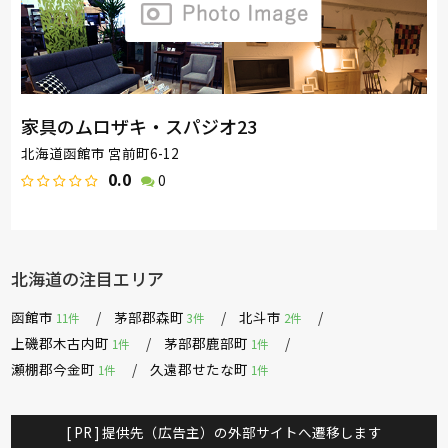
家具のムロザキ・スパジオ23
北海道函館市 宮前町6-12
0.0
0
北海道の注目エリア
函館市
茅部郡森町
北斗市
11件
3件
2件
上磯郡木古内町
茅部郡鹿部町
1件
1件
瀬棚郡今金町
久遠郡せたな町
1件
1件
[ PR ] 提供先（広告主）の外部サイトへ遷移します