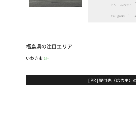
ドリームベッド
Calligaris
P
福島県の注目エリア
いわき市
1件
[ PR ] 提供先（広告