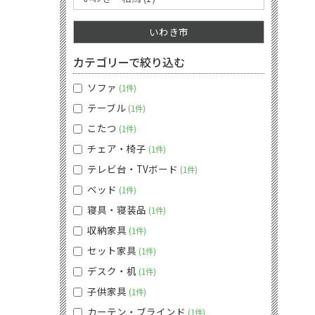
いわき市
カテゴリーで絞り込む
ソファ
1件
テーブル
1件
こたつ
1件
チェア・椅子
1件
テレビ台・TVボード
1件
ベッド
1件
寝具・寝装品
1件
収納家具
1件
セット家具
1件
デスク・机
1件
子供家具
1件
カーテン・ブラインド
1件