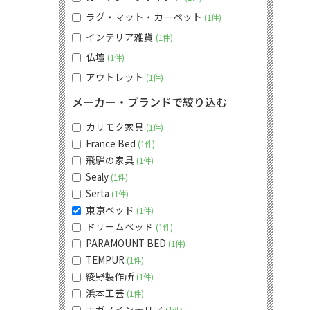
ラグ・マット・カーペット
1件
インテリア雑貨
1件
仏壇
1件
アウトレット
1件
メーカー・ブランドで絞り込む
カリモク家具
1件
France Bed
1件
飛騨の家具
1件
Sealy
1件
Serta
1件
東京ベッド
1件
ドリームベッド
1件
PARAMOUNT BED
1件
TEMPUR
1件
綾野製作所
1件
浜本工芸
1件
ナガノインテリア