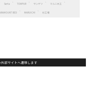
Serta
TEMPUR
サンゲツ
マルニ木工
ARAMOUNT BED
MARUICHI
杉工場
主）の外部サイトへ遷移します