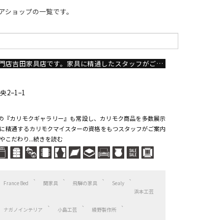
アショップの一覧です。
福島県いわき市の家具専門店吉田家具店です。家具に精通したスタッフがご案内いたします！
2–1–1
の『カリモクギャラリー』も常設し、カリモク商品を多数展示
に精通するカリモクマイスターの資格をもつスタッフがご案内
こだわり...続きを読む
France Bed
関家具
飛騨の家具
Sealy
浜本工芸
ナガノインテリア
小島工芸
綾野製作所