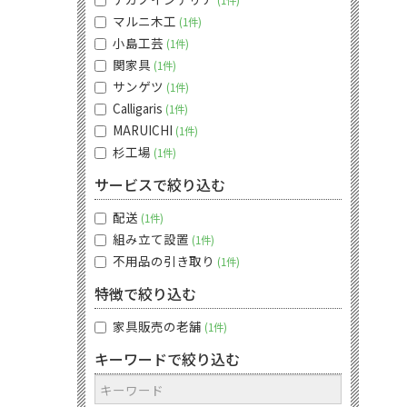
1件
マルニ木工
1件
小島工芸
1件
関家具
1件
サンゲツ
1件
Calligaris
1件
MARUICHI
1件
杉工場
1件
サービスで絞り込む
配送
1件
組み立て設置
1件
不用品の引き取り
1件
特徴で絞り込む
家具販売の老舗
1件
キーワードで絞り込む