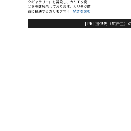
クギャラリー』も常設し、カリモク商
品を多数展示しております。カリモク商
品に精通するカリモクマイスターの資
格をもつスタッフがご案内いたしま
す！その他、一枚板やこだわりの無垢
[ PR ] 提供先（広告
家具やオーダーカーテンも取り扱ってお
り、家中まるごとコーディネートが可能
です！ 2階フロアーには、東北初の『フ
ランスベッドギャラリー』をはじめ、パ
ラマウントベッドやテンピュール他、
ベッドを多数展示しております。フラン
スベッドギャラリーではギャラリー店限
定の商品を取り扱っており、フランスベ
ッド認定資格スリープアドバイザーが専
門的な視点から心地よい眠りの為の寝
具や寝装品をご案内いたします！ 3階フ
ロアーでは、お仏壇やダイニングセッ
ト・食器戸棚他を取り揃えております。
新しく『CRUSH CRASH PROJECT』の
売場を設置し、若い方にも親しまる家
具をご提案いたします！ 一流メーカー
品の取扱いの他、4階特設会場には『よ
しだのびっ倉市』と題し、アウトレッ
ト家具を展示中です！お手頃価格の商
品をお探しのお客様も是非ご来店下さ
い♪