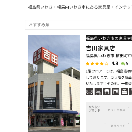
福島県いわき・相馬内いわき市にある家具屋・インテリ
吉田家具店
福島県いわき市 植田町中央
4.3
5
1階フロアーには、福島県初
しております。カリモク商品
いたします！その他、一枚板や
取り扱い
カリモク家具
ブランド
東京ベッド