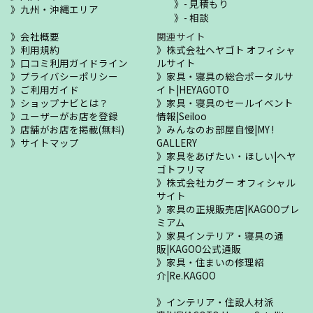
- 見積もり
九州・沖縄エリア
- 相談
会社概要
関連サイト
利用規約
株式会社ヘヤゴト オフィシャ
口コミ利用ガイドライン
ルサイト
プライバシーポリシー
家具・寝具の総合ポータルサ
ご利用ガイド
イト|HEYAGOTO
ショップナビとは？
家具・寝具のセールイベント
ユーザーがお店を登録
情報|Seiloo
店舗がお店を掲載(無料)
みんなのお部屋自慢|MY !
サイトマップ
GALLERY
家具をあげたい・ほしい|ヘヤ
ゴトフリマ
株式会社カグー オフィシャル
サイト
家具の正規販売店|KAGOOプレ
ミアム
家具インテリア・寝具の通
販|KAGOO公式通販
家具・住まいの修理紹
介|Re.KAGOO
インテリア・住設人材派