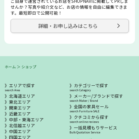
ご自身で運営されているお店をSHOPNAVIに掲載してPRしま
せんか？写真や紹介文など、お店の情報を自由に編集できま
す。最短即日で公開可能！
詳細・お申し込みはこちら
ホーム
＞
ショップ
エリアで探す
カテゴリーで探す
search Area
search Category
北海道エリア
メーカー/ブランドで探す
東北エリア
search Maker / Brand
全国の家具セール
関東エリア
search Furniture SALE
近畿エリア
クチコミから探す
中部・東海エリア
search online reviews
北信越エリア
一括見積もりサービス
中国エリア
Bulk Quotation Service
四国エリア