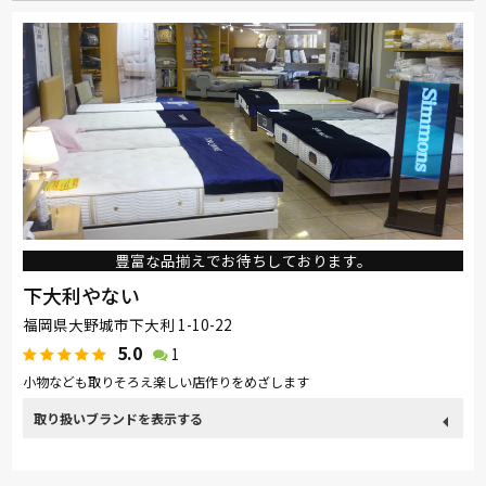
豊富な品揃えでお待ちしております。
下大利やない
福岡県大野城市下大利 1-10-22
5.0
1
小物なども取りそろえ楽しい店作りをめざします
取り扱い
カリモク家具
関家具
nishikawa(西川)
Sealy
ブランド