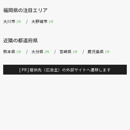
SIMMONS
日本ベッド
サンゲツ
PARAMOUNT BED
福岡県の注目エリア
ロマンス小杉
昭和西川
大川市
大野城市
1件
1件
近隣の都道府県
熊本県
大分県
宮崎県
鹿児島県
1件
2件
1件
1件
[ PR ] 提供先（広告主）の外部サイトへ遷移します