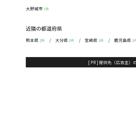
大野城市
1件
近隣の都道府県
熊本県
大分県
宮崎県
鹿児島県
2件
3件
1件
1
[ PR ] 提供先（広告