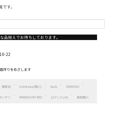
覧です。
な品揃えでお待ちしております。
0-22
店作りをめざします
関家具
nishikawa(西川)
Sealy
SIMMONS
サンゲツ
PARAMOUNT BED
ロマンス小杉
昭和西川