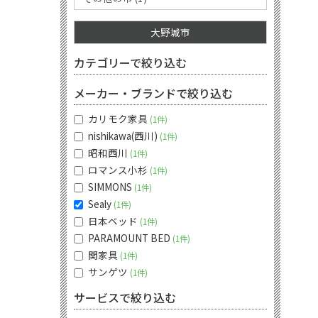
大野城市
カテゴリーで絞り込む
メーカー・ブランドで絞り込む
カリモク家具
1件
nishikawa(西川)
1件
昭和西川
1件
ロマンス小杉
1件
SIMMONS
1件
Sealy
1件
日本ベッド
1件
PARAMOUNT BED
1件
関家具
1件
サンゲツ
1件
サービスで絞り込む