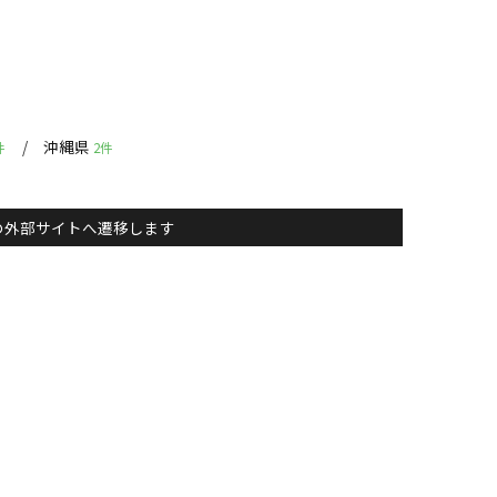
沖縄県
件
2件
主）の外部サイトへ遷移します