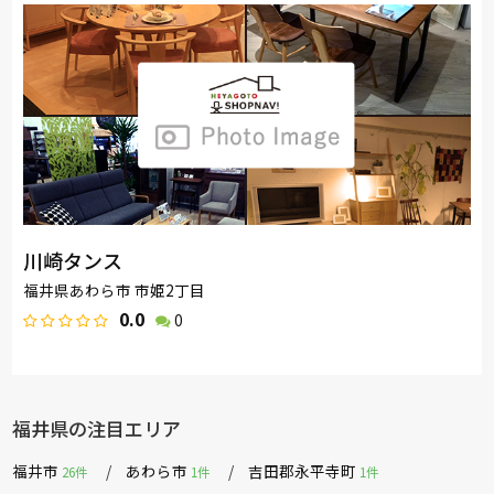
川崎タンス
福井県あわら市 市姫2丁目
0.0
0
福井県の注目エリア
福井市
あわら市
吉田郡永平寺町
26件
1件
1件