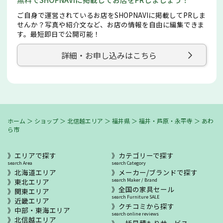
ご自身で運営されているお店をSHOPNAVIに掲載してPRしま
せんか？写真や紹介文など、お店の情報を自由に編集できま
す。最短即日で公開可能！
詳細・お申し込みはこちら
ホーム
＞
ショップ
＞
北信越エリア
＞
福井県
＞
福井・芦原・永平寺
＞
あわ
ら市
エリアで探す
カテゴリーで探す
search Area
search Category
北海道エリア
メーカー/ブランドで探す
東北エリア
search Maker / Brand
全国の家具セール
関東エリア
search Furniture SALE
近畿エリア
クチコミから探す
中部・東海エリア
search online reviews
北信越エリア
一括見積もりサービス