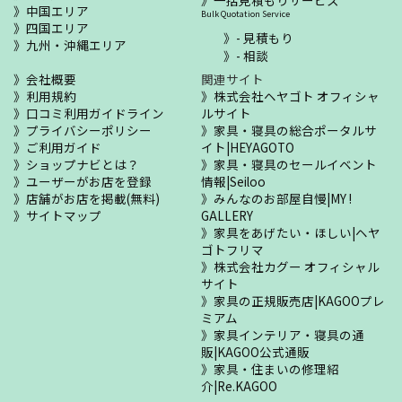
中国エリア
Bulk Quotation Service
四国エリア
- 見積もり
九州・沖縄エリア
- 相談
会社概要
関連サイト
利用規約
株式会社ヘヤゴト オフィシャ
口コミ利用ガイドライン
ルサイト
プライバシーポリシー
家具・寝具の総合ポータルサ
ご利用ガイド
イト|HEYAGOTO
ショップナビとは？
家具・寝具のセールイベント
ユーザーがお店を登録
情報|Seiloo
店舗がお店を掲載(無料)
みんなのお部屋自慢|MY !
サイトマップ
GALLERY
家具をあげたい・ほしい|ヘヤ
ゴトフリマ
株式会社カグー オフィシャル
サイト
家具の正規販売店|KAGOOプレ
ミアム
家具インテリア・寝具の通
販|KAGOO公式通販
家具・住まいの修理紹
介|Re.KAGOO