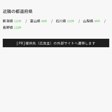
近隣の都道府県
新潟県
富山県
石川県
山梨県
113件
94件
102件
44件
長野県
122件
[ PR ] 提供先（広告主）の外部サイトへ遷移します