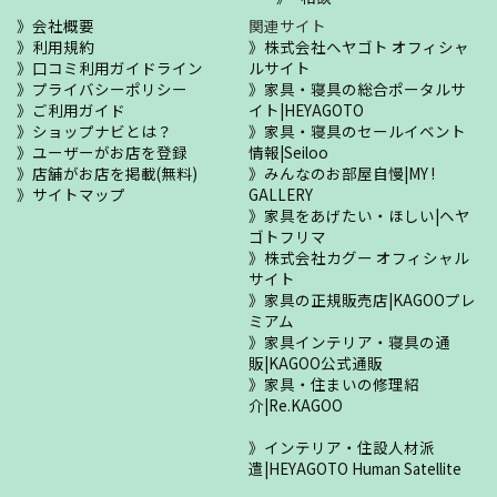
会社概要
関連サイト
利用規約
株式会社ヘヤゴト オフィシャ
口コミ利用ガイドライン
ルサイト
プライバシーポリシー
家具・寝具の総合ポータルサ
ご利用ガイド
イト|HEYAGOTO
ショップナビとは？
家具・寝具のセールイベント
ユーザーがお店を登録
情報|Seiloo
店舗がお店を掲載(無料)
みんなのお部屋自慢|MY !
サイトマップ
GALLERY
家具をあげたい・ほしい|ヘヤ
ゴトフリマ
株式会社カグー オフィシャル
サイト
家具の正規販売店|KAGOOプレ
ミアム
家具インテリア・寝具の通
販|KAGOO公式通販
家具・住まいの修理紹
介|Re.KAGOO
インテリア・住設人材派
遣|HEYAGOTO Human Satellite