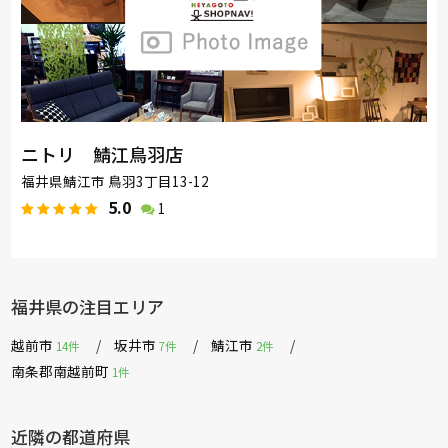
ニトリ 鯖江鳥羽店
福井県鯖江市 鳥羽3丁目13-12
5.0
1
福井県の注目エリア
越前市
坂井市
鯖江市
14件
7件
2件
南条郡南越前町
1件
近隣の都道府県