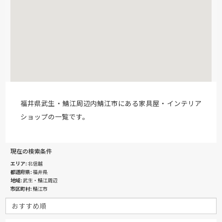
福井県武生・鯖江周辺内鯖江市にある家具屋・インテリア
ショップの一覧です。
現在の検索条件
エリア
北信越
都道府県
福井県
地域
武生・鯖江周辺
市区町村
鯖江市