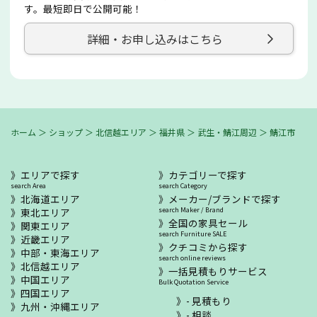
す。最短即日で公開可能！
詳細・お申し込みはこちら
ホーム
＞
ショップ
＞
北信越エリア
＞
福井県
＞
武生・鯖江周辺
＞
鯖江市
エリアで探す
カテゴリーで探す
search Area
search Category
北海道エリア
メーカー/ブランドで探す
東北エリア
search Maker / Brand
全国の家具セール
関東エリア
search Furniture SALE
近畿エリア
クチコミから探す
中部・東海エリア
search online reviews
北信越エリア
一括見積もりサービス
中国エリア
Bulk Quotation Service
四国エリア
- 見積もり
九州・沖縄エリア
- 相談