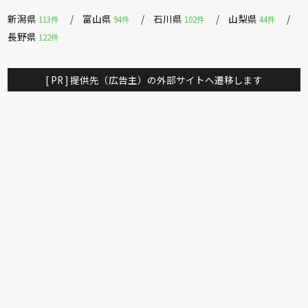
新潟県
富山県
石川県
山梨県
113件
94件
102件
44件
長野県
122件
[ PR ] 提供先（広告主）の外部サイトへ遷移します