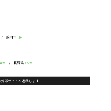
胎内市
1件
長野県
44件
122件
主）の外部サイトへ遷移します