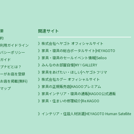
関連サイト
概要
規約
株式会社ヘヤゴト オフィシャルサイト
ミ利用ガイドライン
家具・寝具の総合ポータルサイト|HEYAGOTO
イバシーポリシー
家具・寝具のセールイベント情報|Seiloo
用ガイド
みんなのお部屋自慢|MY ! GALLERY
ップナビとは？
家具をあげたい・ほしい|ヘヤゴトフリマ
ザーがお店を登録
株式会社カグー オフィシャルサイト
お店を掲載(無料)
家具の正規販売店|KAGOOプレミアム
トマップ
家具インテリア・寝具の通販|KAGOO公式通販
家具・住まいの修理紹介|Re.KAGOO
インテリア・住設人材派遣|HEYAGOTO Human Satellite