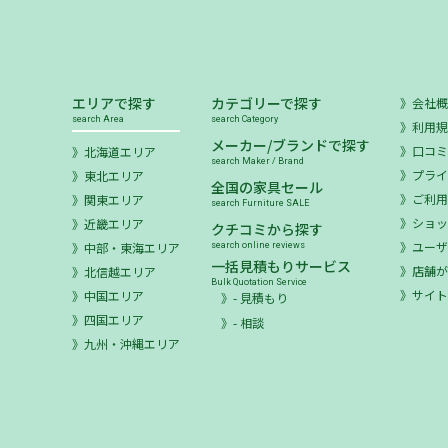
エリアで探す
カテゴリーで探す
会社
search Area
search Category
利用
メーカー/ブランドで探す
口コ
北海道エリア
search Maker / Brand
プラ
東北エリア
全国の家具セール
ご利
関東エリア
search Furniture SALE
ショ
近畿エリア
クチコミから探す
ユー
中部・東海エリア
search online reviews
一括見積もりサービス
店舗が
北信越エリア
Bulk Quotation Service
サイ
中国エリア
- 見積もり
四国エリア
- 相談
九州・沖縄エリア