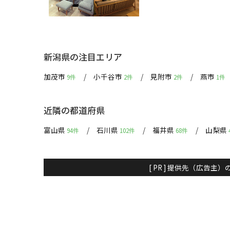
新潟県の注目エリア
加茂市
小千谷市
見附市
燕市
9件
2件
2件
1件
近隣の都道府県
富山県
石川県
福井県
山梨県
94件
102件
68件
[ PR ] 提供先（広告