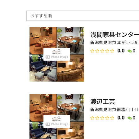
浅間家具センタ
新潟県見附市 本所1-159
0.0
0
渡辺工芸
新潟県見附市細越2丁目13
0.0
0