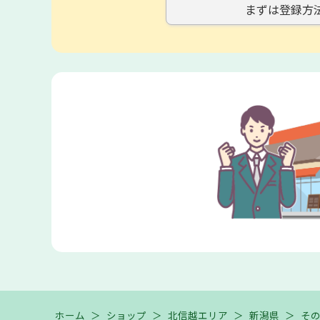
まずは登録方
ホーム
＞
ショップ
＞
北信越エリア
＞
新潟県
＞
そ